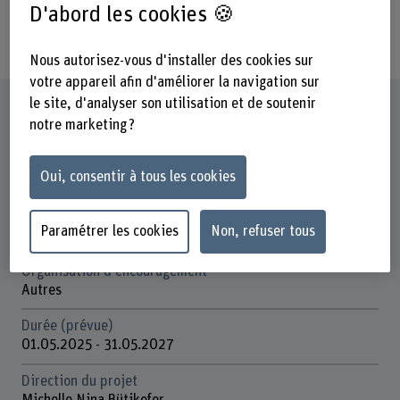
Quartierbevölkerung wirksam zu
D'abord les cookies 🍪
unterstützen.
Nous autorisez-vous d'installer des cookies sur
votre appareil afin d'améliorer la navigation sur
le site, d'analyser son utilisation et de soutenir
Fiche signalétique
notre marketing ?
Départements participants
Oui, consentir à tous les cookies
Travail Social
Institut(s)
Paramétrer les cookies
Non, refuser tous
S / Institut de l’âge
Organisation d'encouragement
Autres
Durée (prévue)
01.05.2025 - 31.05.2027
Direction du projet