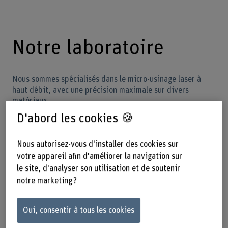
Notre laboratoire
Nous sommes spécialisés dans le micro-usinage laser à
haut débit, avec une précision maximale sur divers
matériaux.
Nous optimisons l’efficacité des processus, des stratégies
D'abord les cookies 🍪
d’élimination ainsi que des méthodes de guidage et de
formation du faisceau. En outre, nous élaborons des
solutions de synchronisation entre les lasers à taux de
Nous autorisez-vous d'installer des cookies sur
répétition élevé (plage MHz) et les systèmes de guidage
votre appareil afin d'améliorer la navigation sur
du faisceau et d’usinage pour une précision maximale.
le site, d'analyser son utilisation et de soutenir
notre marketing ?
Prestations
Oui, consentir à tous les cookies
Nous mettons notre savoir-faire et notre infrastructure à