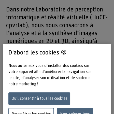
Dans notre Laboratoire de perception
informatique et réalité virtuelle (HuCE-
cpvrlab), nous nous consacrons à
l’analyse et à la synthèse d’images
numériques en 2D et 3D, ainsi qu’à
leur application en robotique et à
D'abord les cookies 🍪
l’interaction homme-machine.
Nous autorisez-vous d'installer des cookies sur
votre appareil afin d'améliorer la navigation sur
le site, d'analyser son utilisation et de soutenir
Notre Laboratoire
notre marketing ?
Oui, consentir à tous les cookies
Notre laboratoire de recherche concentre ses activités de
recherche et de développement à l’analyse de données
d’images et de vidéos, ainsi qu’à la visualisation de