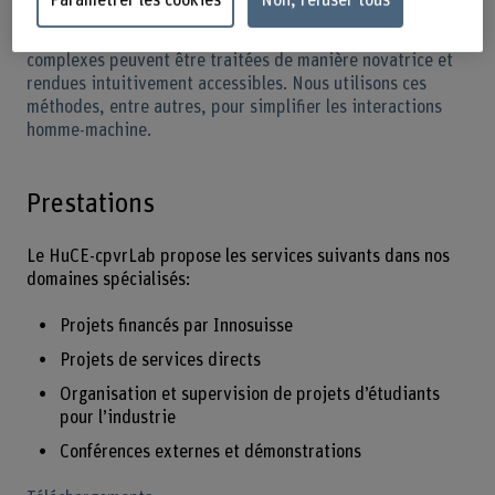
Paramétrer les cookies
Non, refuser tous
données 3D et à l’interaction dans l’espace virtuel. Grâce
aux dernières techniques de visualisation, des données
complexes peuvent être traitées de manière novatrice et
rendues intuitivement accessibles. Nous utilisons ces
méthodes, entre autres, pour simplifier les interactions
homme-machine.
Prestations
Le HuCE-cpvrLab propose les services suivants dans nos
domaines spécialisés:
Projets financés par Innosuisse
Projets de services directs
Organisation et supervision de projets d’étudiants
pour l’industrie
Conférences externes et démonstrations