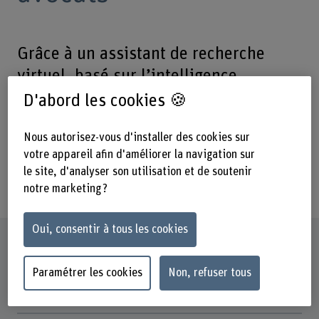
Grâce à un assistant de recherche
virtuel, basé sur l’intelligence
artificielle (IA) et axé sur le droit des
D'abord les cookies 🍪
assurances médicales, les juristes
Nous autorisez-vous d'installer des cookies sur
accèdent aux informations pertinentes
votre appareil afin d'améliorer la navigation sur
jusqu’à dix fois plus rapidement et
le site, d'analyser son utilisation et de soutenir
plus précisément qu’auparavant.
notre marketing ?
Oui, consentir à tous les cookies
Fiche signalétique
Paramétrer les cookies
Non, refuser tous
Institut(s)
Institute for Data Applications and Security IDAS