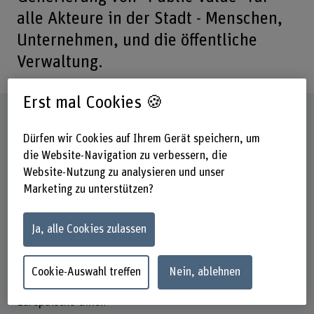
alle Akteure in der Stadt - Menschen,
Unternehmen, und die öffentliche
Verwaltung.
Erst mal Cookies 🍪
Steckbrief
Dürfen wir Cookies auf Ihrem Gerät speichern, um
die Website-Navigation zu verbessern, die
Beteiligte Departemente
Wirtschaft
Website-Nutzung zu analysieren und unser
Marketing zu unterstützen?
Institut(e)
Institut Public Sector Transformation (IPST)
Ja, alle Cookies zulassen
Forschungseinheit(en)
Data and Infrastructure
Cookie-Auswahl treffen
Nein, ablehnen
Förderorganisation
Europäische Union