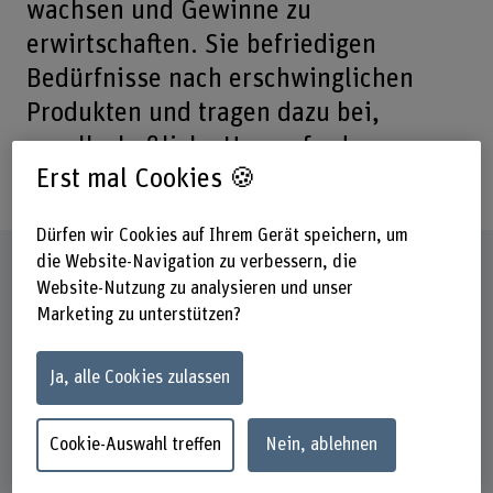
wachsen und Gewinne zu
erwirtschaften. Sie befriedigen
Bedürfnisse nach erschwinglichen
Produkten und tragen dazu bei,
gesellschaftliche Herausforderungen
Erst mal Cookies 🍪
zu lösen.
Dürfen wir Cookies auf Ihrem Gerät speichern, um
die Website-Navigation zu verbessern, die
Steckbrief
Website-Nutzung zu analysieren und unser
Marketing zu unterstützen?
Beteiligte Departemente
Wirtschaft
Ja, alle Cookies zulassen
Institut(e)
Institut Innovation and Strategic Entrepreneurship (IISE)
Cookie-Auswahl treffen
Nein, ablehnen
Forschungseinheit(en)
Low-end Innovation