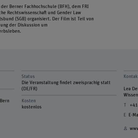
 der Berner Fachhochschule (BFH), dem FRI
ische Rechtswissenschaft und Gender Law
bund (SGB) organisiert. Der Film ist Teil von
erung der Diskussion um
werbsleben.
Status
Kontak
Die Veranstaltung findet zweisprachig statt
(DE/FR)
Lea De
Wissens
 Bern
Kosten
+41
kostenlos
E-Ma
www