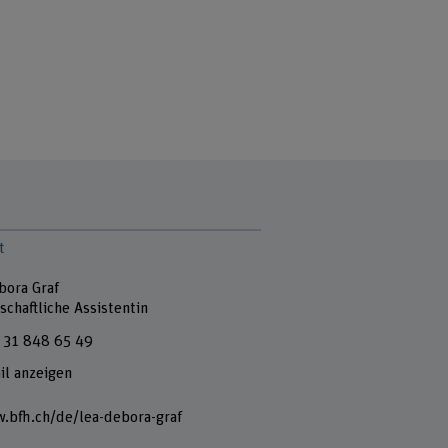
t
bora Graf
chaftliche Assistentin
 31 848 65 49
il anzeigen
.bfh.ch/de/lea-debora-graf