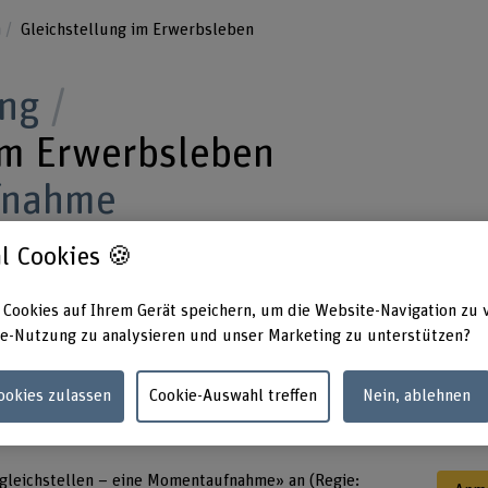
n
Gleichstellung im Erwerbsleben
ung
im Erwerbsleben
fnahme
l Cookies 🍪
chweizerische Gleichstellungsgesetz 30-jährig
 Cookies auf Ihrem Gerät speichern, um die Website-Navigation zu 
um Anlass, Bilanz zu ziehen: Wo steht die
e-Nutzung zu analysieren und unser Marketing zu unterstützen?
leben heute – wo bestehen weiterhin Lücken?
Cookies zulassen
Cookie-Auswahl treffen
Nein, ablehnen
ino Rex Bern, Schwanengasse 9, 3011 Bern
gleichstellen – eine Momentaufnahme» an (Regie: