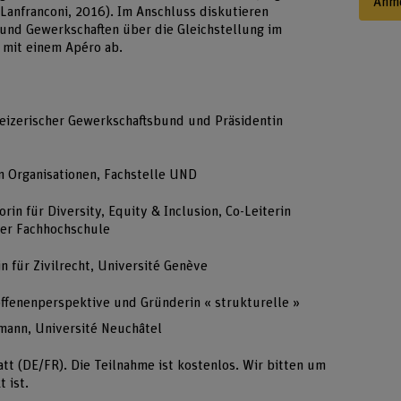
Anm
Lanfranconi, 2016). Im Anschluss diskutieren
 und Gewerkschaften über die Gleichstellung im
 mit einem Apéro ab.
weizerischer Gewerkschaftsbund und Präsidentin
rin Organisationen, Fachstelle UND
orin für Diversity, Equity & Inclusion, Co-Leiterin
rner Fachhochschule
in für Zivilrecht, Université Genève
offenenperspektive und Gründerin « strukturelle »
rmann, Université Neuchâtel
att (DE/FR). Die Teilnahme ist kostenlos. Wir bitten um
t ist.