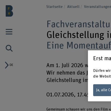
Startseite
Aktuell
Veranstaltunge
Fachveranstalt
Gleichstellung 
Eine Momentau
Erst ma
Am 1. Juli 2026 wird das S
DE
Dürfen wir
Wir nehmen das Jubiläum z
die Websit
Gleichstellung im Arbeits
Ja, alle 
01.07.2026, 17.45 Uhr – K
Gemeinsam schauen wir uns den Film «