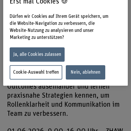
Erst mal Cookies 🍪
Dozierende aus Kanada und der
Schweiz zu einem dynamischen,
Dürfen wir Cookies auf Ihrem Gerät speichern, um
ganztägigen Workshop mit Fokus auf
die Website-Navigation zu verbessern, die
Website-Nutzung zu analysieren und unser
der Stärkung von Advanced Practice
Marketing zu unterstützen?
Nursing Rollen. In interaktiven
Gruppenaktivitäten erkunden die
Ja, alle Cookies zulassen
Teilnehmenden internationale
Entwicklungen im APN-Bereich, setzen
Cookie-Auswahl treffen
Nein, ablehnen
sich mit aktueller Forschung zu APN-
Outcomes auseinander und lernen
praxisnahe Strategien kennen, um
Rollenklarheit und Kommunikation im
Team zu verbessern.