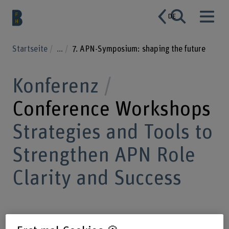
DE
Startseite
...
7. APN-Symposium: shaping the future
Konferenz
Conference Workshops
Strategies and Tools to
Strengthen APN Role
Clarity and Success
Treffen Sie APN-Forschende und -