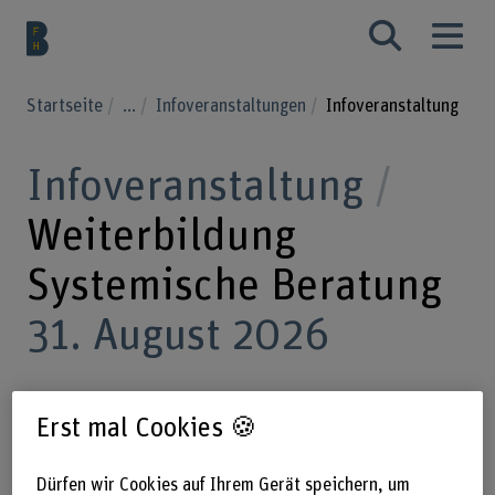
Startseite
...
Infoveranstaltungen
Infoveranstaltung
Infoveranstaltung
Weiterbildung
Systemische Beratung
31. August 2026
Erst mal Cookies 🍪
31.08.2026, 17.30–19.00 Uhr –
Online
Dürfen wir Cookies auf Ihrem Gerät speichern, um