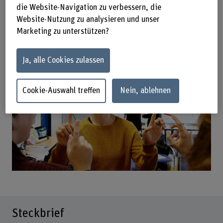
die Website-Navigation zu verbessern, die
An dieser Veranstaltung erfahren Sie aus erster Hand alles
Website-Nutzung zu analysieren und unser
Wichtige und können Ihre Fragen direkt mit der
Marketing zu unterstützen?
Studienleitung klären. Wir freuen uns auf Sie!
Vielen Dank für Ihre Anmeldung.
Ja, alle Cookies zulassen
Cookie-Auswahl treffen
Nein, ablehnen
Steckbrief