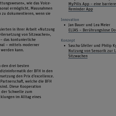
ttungswesen», wie das Voice-
MyPills App – eine barriere
sonal ermöglicht, Massnahmen
Reminder App
n zu dokumentieren, wenn sie
Innovation
Jan Bauer und Lea Meier
sierten in ihrer Arbeit «Nutzung
ELIAS – Berührungslose D
ilersetzung von Sitzwachen»,
 – das kontunierliche
Konzept
nal – mittels moderner
Sascha Gfeller und Philip 
t werden kann.
Nutzung von Sensorik zur U
Sitzwachen
h den drei besten
dizininformatik der BFH in den
setzung den Prix d’excellence.
 Partnerschaft, welche die BFH
sind. Diese Kooperation
n der Schwelle zum
klungen im Alltag eines