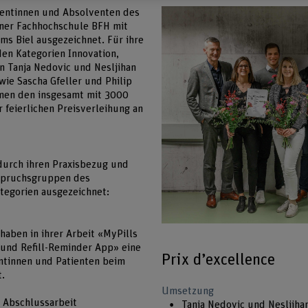
entinnen und Absolventen des
rner Fachhochschule BFH mit
ms Biel ausgezeichnet. Für ihre
en Kategorien Innovation,
 Tanja Nedovic und Nesljihan
wie Sascha Gfeller und Philip
men den insgesamt mit 3000
r feierlichen Preisverleihung an
durch ihren Praxisbezug und
nspruchsgruppen des
tegorien ausgezeichnet:
haben in ihrer Arbeit «MyPills
 und Refill-Reminder App» eine
Prix d’excellence
entinnen und Patienten beim
.
Umsetzung
r Abschlussarbeit
Tanja Nedovic und Nesljiha