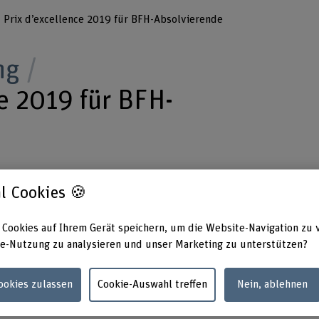
Prix d’excellence 2019 für BFH-Absolvierende
ng
e 2019 für BFH-
trum Biel (SZB) verleiht zum sechsten Mal de
l Cookies 🍪
drei besten Abschlussarbeiten des Bachelors of
tik der Berner Fachhochschule BFH. Die
 Cookies auf Ihrem Gerät speichern, um die Website-Navigation zu 
e-Nutzung zu analysieren und unser Marketing zu unterstützen?
arbeiten behandeln praxisbezogene Themen:
mentenmanagement über ein Echtzeit-
Cookies zulassen
Cookie-Auswahl treffen
Nein, ablehnen
zu moderner Sensortechnologie für Sitzwachen.