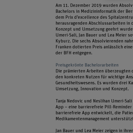
Am 11. Dezember 2019 wurden Absolv
Bachelors in Medizininformatik der Be
dem Prix d’excellence des Spitalzentru
herausragenden Abschlussarbeiten in d
Konzept und Umsetzung geehrt wurden
Umeri-Sali, Jan Bauer und Lea Meier so
Kyburz. Die sechs Absolvierenden nah
Franken dotierten Preis anlässlich eine
der BFH entgegen.
Preisgekrönte Bachelorarbeiten
Die prämierten Arbeiten überzeugten 
den konkreten Nutzen für wichtige A
Gesundheitswesens. Es wurden drei Ka
Umsetzung, Innovation und Konzept.
Tanja Nedovic und Neslihan Umeri-Sali 
App – eine barrierefreie Pill-Reminder
barrierefreie App entwickelt, die Pati
Medikamentenmanagement unterstützt
Jan Bauer und Lea Meier zeigen in ihre