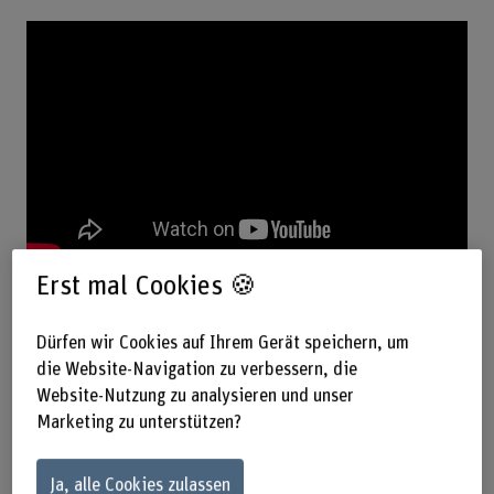
Erst mal Cookies 🍪
Holz mit und nicht gegen seine Natur
Dürfen wir Cookies auf Ihrem Gerät speichern, um
verbauen
die Website-Navigation zu verbessern, die
Website-Nutzung zu analysieren und unser
Mit Blick auf tradierte und moderne Holzarchitektur, zum
Marketing zu unterstützen?
Beispiel in Norwegen, in der Schweiz und in Japan zeigte
Claire Bonney (Berner Fachhochschule BFH) wie früher und
Ja, alle Cookies zulassen
heute Holz an Fassaden richtig eingesetzt wird: mit und