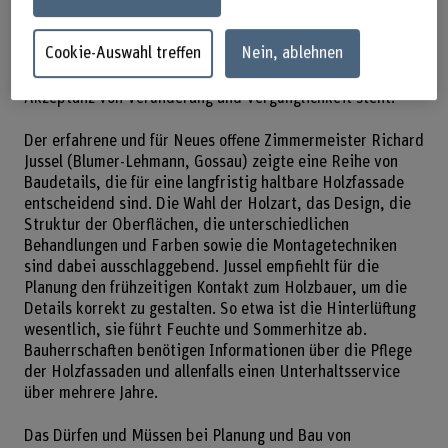
nicht gegen seine Natur. Korrekte Baudetails nutzen die
spezifischen Eigenschaften von Holz erfolgreich –
Cookie-Auswahl treffen
Nein, ablehnen
ästhetisch und ökologisch sinnvoll. Bonney zitierte den
japanischen Ausdruck «wabi-sabi», ein Begriff, der für die
Akzeptanz von Veränderung und Vergänglichkeit steht.
Der erfahrene und für Neues offene Zimmermeister Richard
Jussel (Blumer-Lehmann, Gossau) zeigte eine Reihe von
Baudetails, die für eine langfristig haltbare Holzfassade
entscheidend sind. Die Wahl der Holzart, das Design, die
Struktur der Oberflächen, die unterschiedlichen
Behandlungen und Farben sowie die Montagetechniken
sind dabei ausschlaggebend. Jussel empfiehlt für die
Planung den frühzeitigen Kontakt zum Holzbauer, um die
Details korrekt zu gestalten. So etwa ist die Hinterlüftung
wesentlich, sie führt Feuchte und Sommerhitze ab.
Bauherrschaften benötigen Informationen über die Pflege
der Holzfassaden und allenfalls einen Unterhaltsservice
über mehrere Jahre.
Das Dürfen und Müssen bei Planung und Bau von