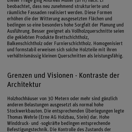
dieser Frage ging Andreas Müller (BFH) nach. Er
beobachtet, dass neu zunehmend strukturierte und
räumliche Fassaden realisiert werden. Diese Formen
erhöhen die der Witterung ausgesetzten Flächen und
bedingen so eine besonders hohe Sorgfalt der Planung und
Ausführung. Besser geeignet als Vollholzquerschnitte seien
die geklebten Produkte Brettschichtholz,
Balkenschichtholz oder Furnierschichtholz. Homogenisiert
und formstabil erweisen sich solche Holzteile mit ihren
verhältnismässig kleinen Querschnitten als leistungsfähig.
Grenzen und Visionen - Kontraste der
Architektur
Holzhochhäuser von 30 Metern oder mehr sind gänzlich
anderen Belastungen ausgesetzt als normal hohe
Stockwerkbauten. Die entsprechenden Überlegungen legte
Thomas Wehrle (Erne AG Holzbau, Stein) dar. Hohe
Winddruck- und -sogkräfte bedingen entsprechende
Befestigungstechnik. Die Kontrolle des Zustands der