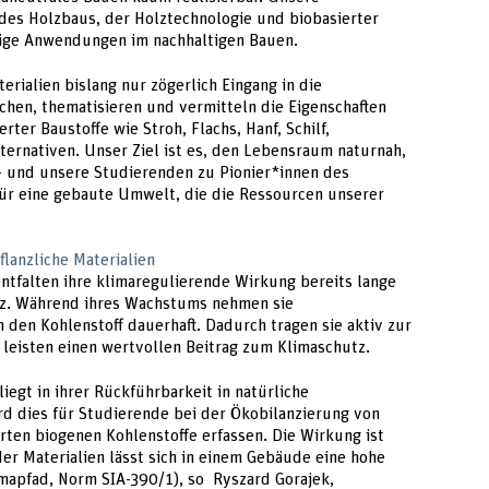
des Holzbaus, der Holztechnologie und biobasierter
ltige Anwendungen im nachhaltigen Bauen.
erialien bislang nur zögerlich Eingang in die
schen, thematisieren und vermitteln die Eigenschaften
rter Baustoffe wie Stroh, Flachs, Hanf, Schilf,
ternativen. Unser Ziel ist es, den Lebensraum naturnah,
 – und unsere Studierenden zu Pionier*innen des
 Für eine gebaute Umwelt, die die Ressourcen unserer
lanzliche Materialien
ntfalten ihre klimaregulierende Wirkung bereits lange
tz. Während ihres Wachstums nehmen sie
 den Kohlenstoff dauerhaft. Dadurch tragen sie aktiv zur
leisten einen wertvollen Beitrag zum Klimaschutz.
liegt in ihrer Rückführbarkeit in natürliche
rd dies für Studierende bei der Ökobilanzierung von
erten biogenen Kohlenstoffe erfassen. Die Wirkung ist
er Materialien lässt sich in einem Gebäude eine hohe
limapfad, Norm SIA-390/1), so Ryszard Gorajek,