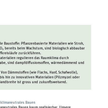
 Baustoffe: Pflanzenbasierte Materialien wie Stroh,
 CO₂ bereits beim Wachstum, sind biologisch abbaubar
ffkreisläufe zurückführen.
Materialien regulieren das Raumklima durch
abe, sind dampfdiffusionsoffen, wärmedämmend und
: Von Dämmstoffen (wie Flachs, Hanf, Schafwolle),
is hin zu innovativen Materialien (Pilzmyzel oder
Bandbreite ist gross und zukunftsweisend.
r klimaneutrales Bauen
aneutrales Bauen kaum realisierbar. Unsere