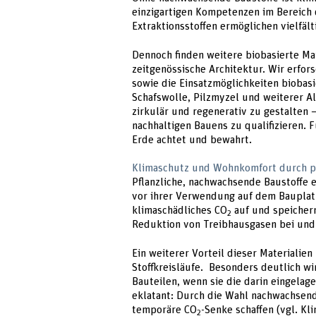
einzigartigen Kompetenzen im Bereich 
Extraktionsstoffen ermöglichen vielfä
Dennoch finden weitere biobasierte Mat
zeitgenössische Architektur. Wir erfor
sowie die Einsatzmöglichkeiten biobasie
Schafswolle, Pilzmyzel und weiterer Al
zirkulär und regenerativ zu gestalten
nachhaltigen Bauens zu qualifizieren.
Erde achtet und bewahrt.
Klimaschutz und Wohnkomfort durch pf
Pflanzliche, nachwachsende Baustoffe e
vor ihrer Verwendung auf dem Baupla
klimaschädliches CO
auf und speichern
2
Reduktion von Treibhausgasen bei und 
Ein weiterer Vorteil dieser Materialien 
Stoffkreisläufe. Besonders deutlich wi
Bauteilen, wenn sie die darin eingelag
eklatant: Durch die Wahl nachwachsend
temporäre CO
-Senke schaffen (vgl. K
2