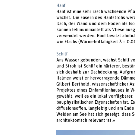
Hanf
Hanf ist eine sehr rasch wachsende Pfl
wächst. Die Fasern des Hanfstrohs wer
Dach, der Wand und dem Boden als Isol
können lehmummantelt als Vliese ausg
verwendet werden. Hanf besitzt ähnlic
wie Flachs (Wärmeleitfähigkeit λ = 0.
Schilf
Ans Wasser gebunden, wächst Schilf vo
und Stroh ist Schilf ein härterer, best
sich deshalb zur Dachdeckung. Aufgrun
Halmen weist er hervorragende Dämmeig
Gilbert Berthold, wissenschaftlicher A
Projektes eines Einfamilienhauses in W
gewählt, weil es ein lokal verfügbarer
bauphysikalischen Eigenschaften ist. 
diffusionsoffen, langlebig und am Ende
Weiden am See hat sich gezeigt, dass S
architektonisch relevant ist.»