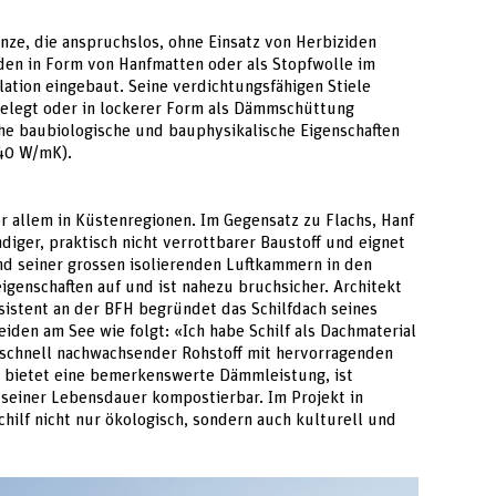
anze, die anspruchslos, ohne Einsatz von Herbiziden
den in Form von Hanfmatten oder als Stopfwolle im
ation eingebaut. Seine verdichtungsfähigen Stiele
elegt oder in lockerer Form als Dämmschüttung
he baubiologische und bauphysikalische Eigenschaften
040 W/mK).
r allem in Küstenregionen. Im Gegensatz zu Flachs, Hanf
ändiger, praktisch nicht verrottbarer Baustoff und eignet
d seiner grossen isolierenden Luftkammern in den
enschaften auf und ist nahezu bruchsicher. Architekt
ssistent an der BFH begründet das Schilfdach seines
eiden am See wie folgt: «Ich habe Schilf als Dachmaterial
, schnell nachwachsender Rohstoff mit hervorragenden
Es bietet eine bemerkenswerte Dämmleistung, ist
 seiner Lebensdauer kompostierbar. Im Projekt in
chilf nicht nur ökologisch, sondern auch kulturell und