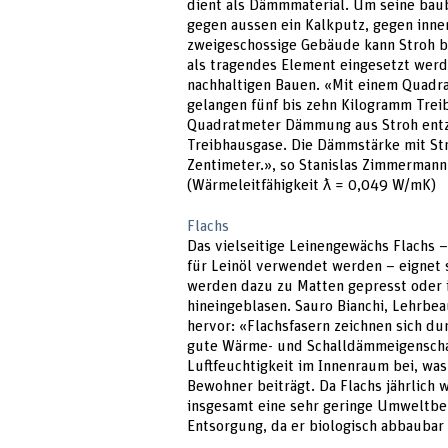
dient als Dämmmaterial. Um seine baub
gegen aussen ein Kalkputz, gegen inne
zweigeschossige Gebäude kann Stroh be
als tragendes Element eingesetzt werd
nachhaltigen Bauen. «Mit einem Quadr
gelangen fünf bis zehn Kilogramm Trei
Quadratmeter Dämmung aus Stroh entz
Treibhausgase. Die Dämmstärke mit Str
Zentimeter.», so Stanislas Zimmermann
(Wärmeleitfähigkeit ƛ = 0,049 W/mK)
Flachs
Das vielseitige Leinengewächs Flachs –
für Leinöl verwendet werden – eignet 
werden dazu zu Matten gepresst oder 
hineingeblasen. Sauro Bianchi, Lehrbea
hervor: «Flachsfasern zeichnen sich du
gute Wärme- und Schalldämmeigenschaf
Luftfeuchtigkeit im Innenraum bei, wa
Bewohner beiträgt. Da Flachs jährlich 
insgesamt eine sehr geringe Umweltbel
Entsorgung, da er biologisch abbaubar 