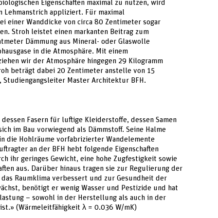
iologischen Eigenschaften maximal zu nutzen, wird
n Lehmanstrich appliziert. Für maximal
i einer Wanddicke von circa 80 Zentimeter sogar
en. Stroh leistet einen markanten Beitrag zum
atmeter Dämmung aus Mineral- oder Glaswolle
bhausgase in die Atmosphäre. Mit einem
iehen wir der Atmosphäre hingegen 29 Kilogramm
oh beträgt dabei 20 Zentimeter anstelle von 15
, Studiengangsleiter Master Architektur BFH.
 dessen Fasern für luftige Kleiderstoffe, dessen Samen
sich im Bau vorwiegend als Dämmstoff. Seine Halme
in die Hohlräume vorfabrizierter Wandelemente
uftragter an der BFH hebt folgende Eigenschaften
rch ihr geringes Gewicht, eine hohe Zugfestigkeit sowie
ten aus. Darüber hinaus tragen sie zur Regulierung der
s das Raumklima verbessert und zur Gesundheit der
wächst, benötigt er wenig Wasser und Pestizide und hat
astung – sowohl in der Herstellung als auch in der
ist.» (Wärmeleitfähigkeit λ = 0.036 W/mK)