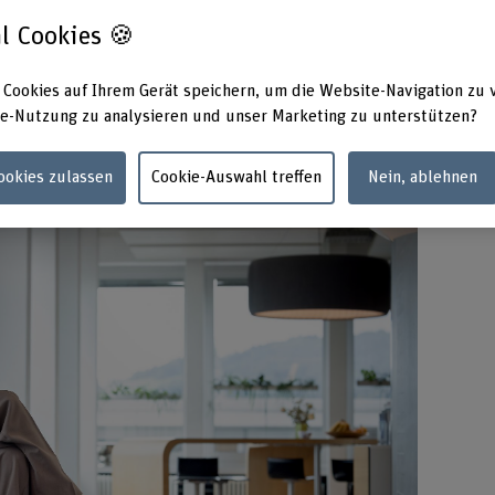
l Cookies 🍪
erst 35 Jahre alt, blickt aber schon auf eine lange
onsequenz zeugt: Bachelor in Mathematik an der ETH
 Cookies auf Ihrem Gerät speichern, um die Website-Navigation zu 
 der BFH-TI, dazu viele Jahre parallele Berufstätigkeit
e-Nutzung zu analysieren und unser Marketing zu unterstützen?
erne Softwareentwicklerin bei der Zühlke Group.
Cookies zulassen
Cookie-Auswahl treffen
Nein, ablehnen