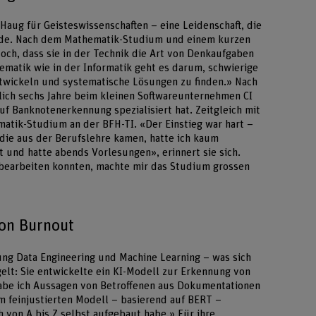
 Haug für Geisteswissenschaften – eine Leidenschaft, die
urde. Nach dem Mathematik-Studium und einem kurzen
doch, dass sie in der Technik die Art von Denkaufgaben
thematik wie in der Informatik geht es darum, schwierige
twickeln und systematische Lösungen zu finden.» Nach
slich sechs Jahre beim kleinen Softwareunternehmen CI
auf Banknotenerkennung spezialisiert hat. Zeitgleich mit
rmatik-Studium an der BFH-TI. «Der Einstieg war hart –
die aus der Berufslehre kamen, hatte ich kaum
t und hatte abends Vorlesungen», erinnert sie sich.
 bearbeiten konnten, machte mir das Studium grossen
von Burnout
htung Data Engineering und Machine Learning – was sich
gelt: Sie entwickelte ein KI-Modell zur Erkennung von
habe ich Aussagen von Betroffenen aus Dokumentationen
em feinjustierten Modell – basierend auf BERT –
h von A bis Z selbst aufgebaut habe.» Für ihre