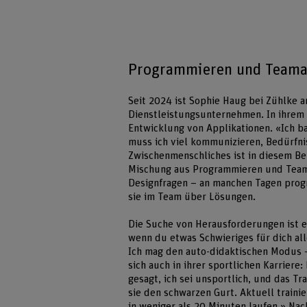
Programmieren und Teama
Seit 2024 ist Sophie Haug bei Zühlke a
Dienstleistungsunternehmen. In ihrem a
Entwicklung von Applikationen. «Ich b
muss ich viel kommunizieren, Bedürfni
Zwischenmenschliches ist in diesem Beru
Mischung aus Programmieren und Teama
Designfragen – an manchen Tagen progr
sie im Team über Lösungen.
Die Suche von Herausforderungen ist e
wenn du etwas Schwieriges für dich all
Ich mag den auto-didaktischen Modus –
sich auch in ihrer sportlichen Karrier
gesagt, ich sei unsportlich, und das Tr
sie den schwarzen Gurt. Aktuell trainie
in weniger als 20 Minuten laufen.» Nac