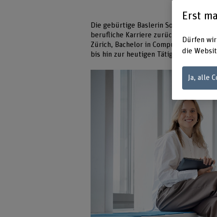
Erst ma
Die gebürtige Baslerin Sophie Haug ist 
berufliche Karriere zurück, die von K
Dürfen wir
Zürich, Bachelor in Computer Science an
die Websit
bis hin zur heutigen Tätigkeit als ext
Ja, alle 