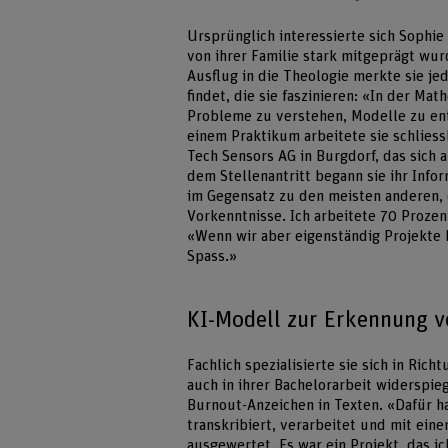
Ursprünglich interessierte sich Sophie
von ihrer Familie stark mitgeprägt w
Ausflug in die Theologie merkte sie je
findet, die sie faszinieren: «In der Ma
Probleme zu verstehen, Modelle zu en
einem Praktikum arbeitete sie schlies
Tech Sensors AG in Burgdorf, das sich 
dem Stellenantritt begann sie ihr Info
im Gegensatz zu den meisten anderen, 
Vorkenntnisse. Ich arbeitete 70 Prozen
«Wenn wir aber eigenständig Projekte
Spass.»
KI-Modell zur Erkennung 
Fachlich spezialisierte sie sich in Ric
auch in ihrer Bachelorarbeit widerspie
Burnout-Anzeichen in Texten. «Dafür 
transkribiert, verarbeitet und mit ein
ausgewertet. Es war ein Projekt, das ic