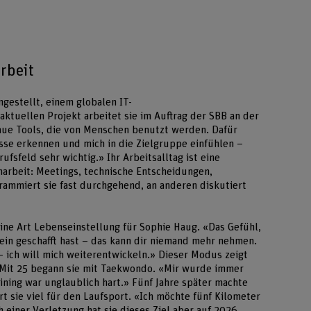
rbeit
ngestellt, einem globalen IT-
ktuellen Projekt arbeitet sie im Auftrag der SBB an der
aue Tools, die von Menschen benutzt werden. Dafür
sse erkennen und mich in die Zielgruppe einfühlen –
fsfeld sehr wichtig.» Ihr Arbeitsalltag ist eine
rbeit: Meetings, technische Entscheidungen,
ammiert sie fast durchgehend, an anderen diskutiert
ine Art Lebenseinstellung für Sophie Haug. «Das Gefühl,
ein geschafft hast – das kann dir niemand mehr nehmen.
 ich will mich weiterentwickeln.» Dieser Modus zeigt
e: Mit 25 begann sie mit Taekwondo. «Mir wurde immer
aining war unglaublich hart.» Fünf Jahre später machte
rt sie viel für den Laufsport. «Ich möchte fünf Kilometer
h einer Verletzung hat sie dieses Ziel aber auf 2026