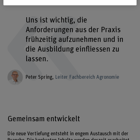
Uns ist wichtig, die
Anforderungen aus der Praxis
frühzeitig aufzunehmen und in
die Ausbildung einfliessen zu
lassen.
Peter Spring
Leiter Fachbereich Agronomie
Gemeinsam entwickelt
Die neue Vertiefung entsteht in engem Austausch mit der