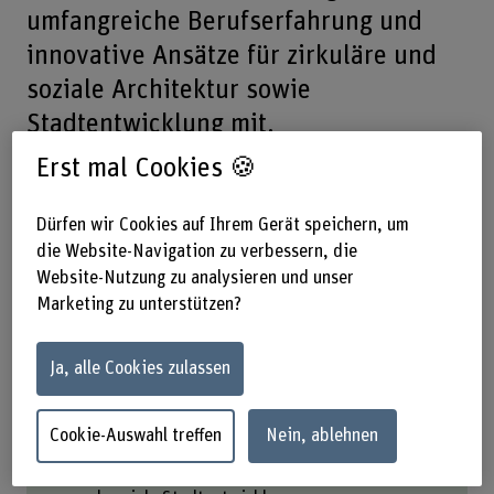
umfangreiche Berufserfahrung und
innovative Ansätze für zirkuläre und
soziale Architektur sowie
Stadtentwicklung mit.
Erst mal Cookies 🍪
Teilen
Dürfen wir Cookies auf Ihrem Gerät speichern, um
die Website-Navigation zu verbessern, die
Website-Nutzung zu analysieren und unser
Das Wichtigste in Kürze
Marketing zu unterstützen?
Neue Gastdozierende: Blanca Gardelegui und
Beis Hurni bereichern den Joint Master
Ja, alle Cookies zulassen
Architektur mit innovativen Ansätzen.
Projekte: Entwicklung hoher, regenerativer
Gebäude (Frühling 2026) und Aktivierung der
Cookie-Auswahl treffen
Nein, ablehnen
Bieler Innenstadt (Herbst 2026).
Expertise: Nachhaltigkeit, Zirkularität, Holzbau