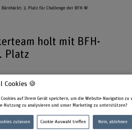
Bärnhäckt: 3. Platz für Challenge der BFH-W
erteam holt mit BFH-
. Platz
en Wochenende fand auf unserem Campus di
l Cookies 🍪
ckt statt. Während 48 Stunden arbeiteten
 Challenges der BFH und weiterer innovativer
 Cookies auf Ihrem Gerät speichern, um die Website-Navigation zu 
e-Nutzung zu analysieren und unser Marketing zu unterstützen?
interdisziplinäre Hacker-Teams Lösungen zu den so
Cookies zulassen
Cookie-Auswahl treffen
Nein, ablehnen
schaft hatte eine knifflige Aufgabe gestellt:
ltigkeit.