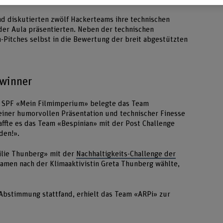
nd diskutierten zwölf Hackerteams ihre technischen
 der Aula präsentierten. Neben der technischen
-Pitches selbst in die Bewertung der breit abgestützten
ewinner
er SPF «Mein Filmimperium» belegte das Team
 einer humorvollen Präsentation und technischer Finesse
affte es das Team «Bespinian» mit der Post Challenge
den!».
ilie Thunberg» mit der
Nachhaltigkeits-Challenge der
Namen nach der Klimaaktivistin Greta Thunberg wählte,
-Abstimmung stattfand, erhielt das Team «ARPi» zur