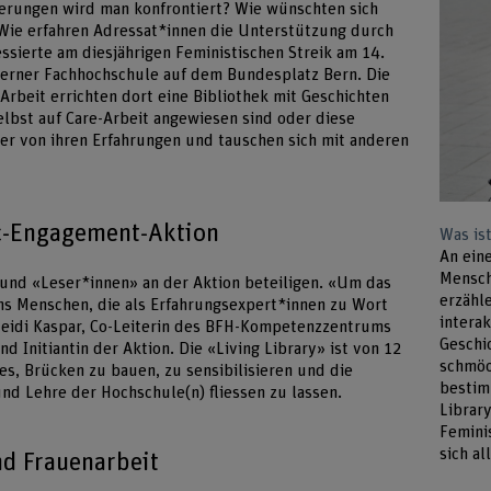
erungen wird man konfrontiert? Wie wünschten sich
Wie erfahren Adressat*innen die Unterstützung durch
essierte am diesjährigen Feministischen Streik am 14.
 Berner Fachhochschule auf dem Bundesplatz Bern. Die
rbeit errichten dort eine Bibliothek mit Geschichten
lbst auf Care-Arbeit angewiesen sind oder diese
her von ihren Erfahrungen und tauschen sich mit anderen
ic-Engagement-Aktion
Was ist
An eine
Mensch
 und «Leser*innen» an der Aktion beteiligen. «Um das
erzähl
echs Menschen, die als Erfahrungsexpert*innen zu Wort
intera
Heidi Kaspar, Co-Leiterin des BFH-Kompetenzzentrums
Geschi
 Initiantin der Aktion. Die «Living Library» ist von 12
schmöc
t es, Brücken zu bauen, zu sensibilisieren und die
bestim
nd Lehre der Hochschule(n) fliessen zu lassen.
Librar
Femini
sich al
nd Frauenarbeit