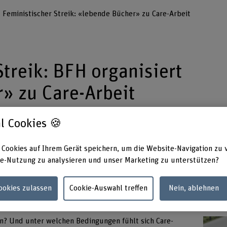
Feministischer Streik: «lebende Bücher» zu Care-Arbeit
Streik: BFH organisiert
» zu Care-Arbeit
l Cookies 🍪
achhochschule errichtet am diesjährigen
 dem Bundesplatz Bern eine «Living Library»
 Cookies auf Ihrem Gerät speichern, um die Website-Navigation zu 
e-Nutzung zu analysieren und unser Marketing zu unterstützen?
nschen, die selbst auf Care-Arbeit angewies
e Bücher» von ihren Erfahrungen. Dabei ist es
Cookies zulassen
Cookie-Auswahl treffen
Nein, ablehnen
 als «Buch» zur Verfügung zu stellen.
en? Und unter welchen Bedingungen fühlt sich Care-