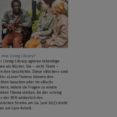
Bild vergrössern
 eine Living Library?
r Living Library agieren lebendige
en als Bücher. Sie – nicht Texte –
en ihre Geschichte. Diese «Bücher» sind
ktiv: «Leser*innen» können den
chten lauschen oder im «Buch»
kern, indem sie Fragen zu einem
mten Thema stellen. An der «Living
y» der BFH anlässlich des
stischen Streiks am 14. Juni 2023 dreht
les um Care-Arbeit.