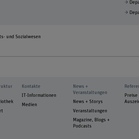
Depa
Depa
ts- und Sozialwesen
ruktur
Kontakte
News +
Refere
Veranstaltungen
IT-Informationen
Preise
iothek
News + Storys
Auszei
Medien
rt
Veranstaltungen
Magazine, Blogs +
Podcasts