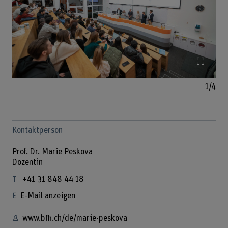
Bild v
1/4
Kontaktperson
Prof. Dr. Marie Peskova
Dozentin
+41 31 848 44 18
E-Mail anzeigen
www.bfh.ch/de/marie-peskova