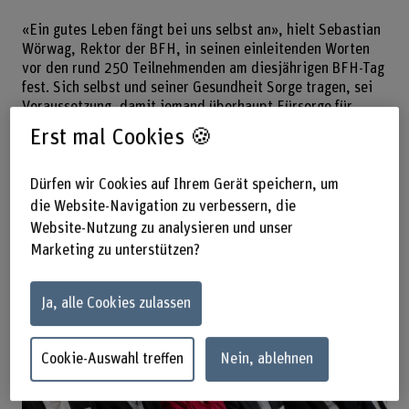
«Ein gutes Leben fängt bei uns selbst an», hielt Sebastian
Wörwag, Rektor der BFH, in seinen einleitenden Worten
vor den rund 250 Teilnehmenden am diesjährigen BFH-Tag
fest. Sich selbst und seiner Gesundheit Sorge tragen, sei
Voraussetzung, damit jemand überhaupt Fürsorge für
andere übernehmen könne. Für eine Caring Society
Erst mal Cookies 🍪
brauche es aber auch das Gegenüber, das Miteinander.
«Die Ergänzung zur Selbstsorge ist die Fürsorge – so
entstehen Gesellschaften», hielt Sebastian Wörwag fest.
Dürfen wir Cookies auf Ihrem Gerät speichern, um
die Website-Navigation zu verbessern, die
Website-Nutzung zu analysieren und unser
Marketing zu unterstützen?
Ja, alle Cookies zulassen
Cookie-Auswahl treffen
Nein, ablehnen