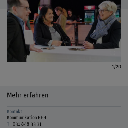
Bild v
1/20
Mehr erfahren
Kontakt
Kommunikation BFH
031 848 33 31