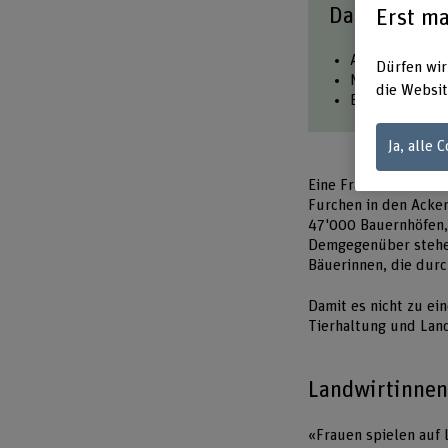
Das Wichtig
Erst ma
Auf Schweizer 
Dürfen wir
Nur 7 Prozent 
die Websit
Ein Forschungs
Ja, alle 
Eine Frau fährt auf 
Furchen in den Acker
47'000 Bauernhöfen, 
Demgegenüber stehen
Bäuerinnen, die durc
Damit es nicht zu ei
Tierhaltung und Land
Landwirtinnen
«Frauen spielen auf 