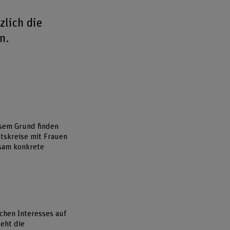
lich die
n.
esem Grund finden
itskreise mit Frauen
nsam konkrete
chen Interesses auf
eht die