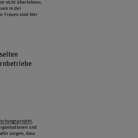
ebe nicht überleben»,
auen in der
r Frauen sind hier
selten
ernbetriebe
rschungsprojekt
.
organisationen und
afür sorgen, dass