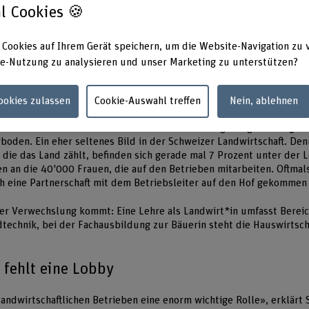
ste in Kürze
l Cookies 🍪
Bauernhöfen arbeiten rund 40’000 Frauen, knapp die Hälfte von ih
 Cookies auf Ihrem Gerät speichern, um die Website-Navigation zu 
der Landwirtschaftsbetriebe werden von Frauen geleitet.
e-Nutzung zu analysieren und unser Marketing zu unterstützen?
projekt will diese Frauen vernetzen und in der Öffentlichkeit sich
Cookies zulassen
Cookie-Auswahl treffen
Nein, ablehnen
einem Traktor über ein Feld und zieht mit dem angehängten Pflug Re
boden. Ein eher seltenes Bild in der Schweizer Landwirtschaft. De
die das Land zählt, befinden sich gerade mal 7 Prozent unter der L
 an die 40'000 Frauen, die auf den Betrieben mitarbeiten. Oftmals
h eine Partnerschaft mit dem Betriebsleiter auf den Hof gekommen 
ner Verwechslung kommt: Eine Lehre als Landwirt*in umfasst Berei
technik, bei der Fachausbildung zur Bäuerin steht die Hauswirtsch
 fehlt eine Lobby
landwirtschaftlichen Betrieben eine enorm wichtige Rolle», erklärt 