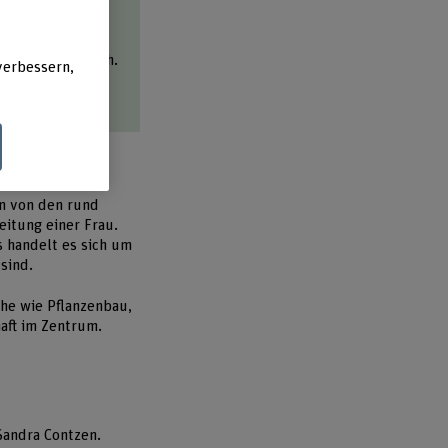
nen unentgeltlich.
verbessern,
tbarer machen.
ihe für Reihe
nn von den rund
eitung einer Frau.
 handelt es sich um
sind.
che wie Pflanzenbau,
aft im Zentrum.
Sandra Contzen.