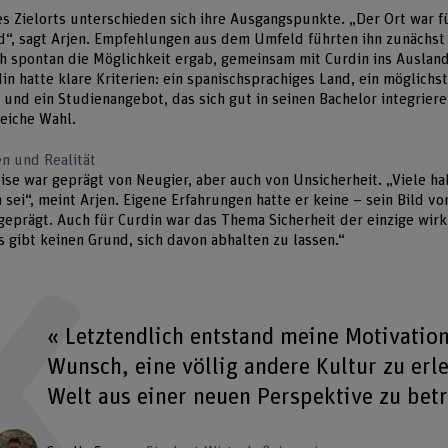
s Zielorts unterschieden sich ihre Ausgangspunkte. „Der Ort war f
d“, sagt Arjen. Empfehlungen aus dem Umfeld führten ihn zunächst 
ich spontan die Möglichkeit ergab, gemeinsam mit Curdin ins Ausla
in hatte klare Kriterien: ein spanischsprachiges Land, ein möglichst
 und ein Studienangebot, das sich gut in seinen Bachelor integrieren
eiche Wahl.
n und Realität
eise war geprägt von Neugier, aber auch von Unsicherheit. „Viele ha
h sei“, meint Arjen. Eigene Erfahrungen hatte er keine – sein Bild v
eprägt. Auch für Curdin war das Thema Sicherheit der einzige wirkl
s gibt keinen Grund, sich davon abhalten zu lassen.“
« Letztendlich entstand meine Motivatio
Wunsch, eine völlig andere Kultur zu erl
Welt aus einer neuen Perspektive zu bet