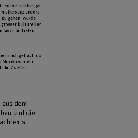
ür mich zunächst gar
in eine ganz andere
nd zu gehen, wurde
 grosser kultureller
 lässt. So trafen
ben mich gefragt, ob
on Mexiko war vor
iche Zweifel.
n aus dem
eben und die
rachten.»