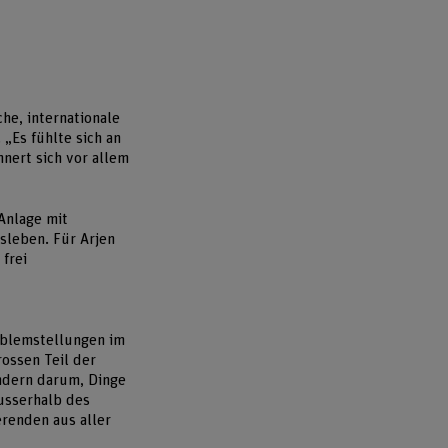
he, internationale
„Es fühlte sich an
nnert sich vor allem
Anlage mit
sleben. Für Arjen
 frei
oblemstellungen im
ossen Teil der
ondern darum, Dinge
usserhalb des
erenden aus aller