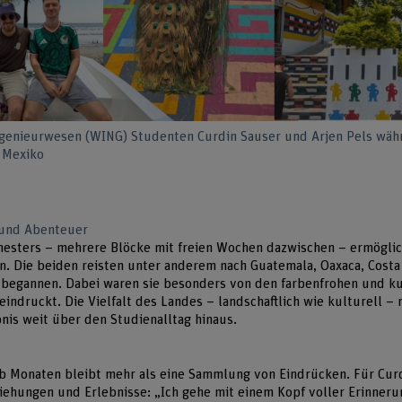
ngenieurwesen (WING) Studenten Curdin Sauser und Arjen Pels wäh
 Mexiko
 und Abenteuer
mesters – mehrere Blöcke mit freien Wochen dazwischen – ermöglic
n. Die beiden reisten unter anderem nach Guatemala, Oaxaca, Costa
begannen. Dabei waren sie besonders von den farbenfrohen und kul
indruckt. Die Vielfalt des Landes – landschaftlich wie kulturell –
nis weit über den Studienalltag hinaus.
b Monaten bleibt mehr als eine Sammlung von Eindrücken. Für Curd
iehungen und Erlebnisse: „Ich gehe mit einem Kopf voller Erinneru