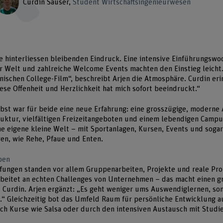
Curdin Sauser
Student Wirtschaftsingenieurwesen
e hinterliessen bleibenden Eindruck. Eine intensive Einführungswoc
r Welt und zahlreiche Welcome Events machten den Einstieg leicht. 
nischen College-Film“, beschreibt Arjen die Atmosphäre. Curdin eri
ese Offenheit und Herzlichkeit hat mich sofort beeindruckt.“
st war für beide eine neue Erfahrung: eine grosszügige, moderne 
uktur, vielfältigen Freizeitangeboten und einem lebendigen Campu
ine eigene kleine Welt – mit Sportanlagen, Kursen, Events und sogar
en, wie Rehe, Pfaue und Enten.
ben
rüfungen standen vor allem Gruppenarbeiten, Projekte und reale Pr
beitet an echten Challenges von Unternehmen – das macht einen gr
t Curdin. Arjen ergänzt: „Es geht weniger ums Auswendiglernen, s
.“ Gleichzeitig bot das Umfeld Raum für persönliche Entwicklung a
rch Kurse wie Salsa oder durch den intensiven Austausch mit Studi