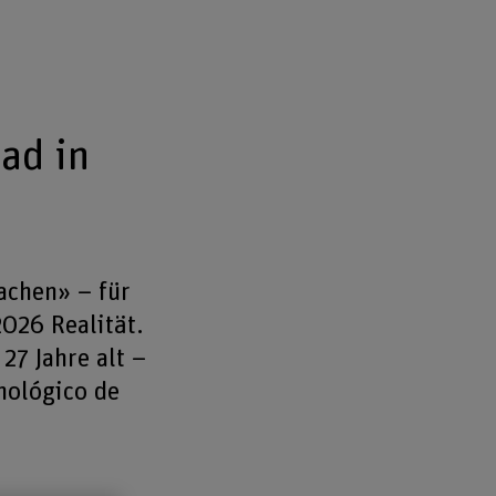
ad in
achen» – für
026 Realität.
27 Jahre alt –
nológico de