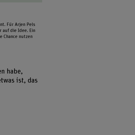
t. Für Arjen Pels
 auf die Idee. Ein
se Chance nutzen
en habe,
twas ist, das