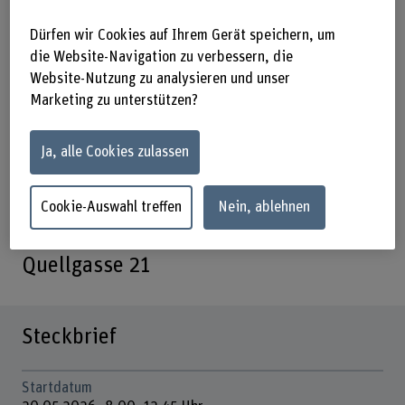
Bachelors in Mechatronik und
Dürfen wir Cookies auf Ihrem Gerät speichern, um
Systemtechnik (Medizintechnik |
die Website-Navigation zu verbessern, die
Robotik | Uhren- & Mikrotechnik)
Website-Nutzung zu analysieren und unser
hautnah – beim «Student for a Day»
Marketing zu unterstützen?
vom 20. Mai 2026 auf Deutsch oder
Englisch (der Unterricht findet
Ja, alle Cookies zulassen
teilweise auf Englisch statt)!
Cookie-Auswahl treffen
Nein, ablehnen
20.05.2026, 8.00–12.45 Uhr – Biel,
Quellgasse 21
Steckbrief
Startdatum