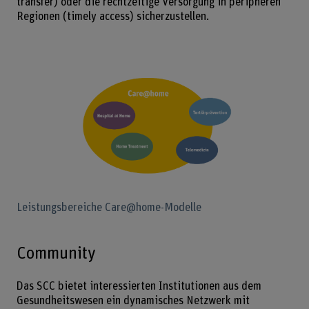
transfer) oder die rechtzeitige Versorgung in peripheren
Regionen (timely access) sicherzustellen.
Bild v
Leistungsbereiche Care@home-Modelle
Community
Das SCC bietet interessierten Institutionen aus dem
Gesundheitswesen ein dynamisches Netzwerk mit