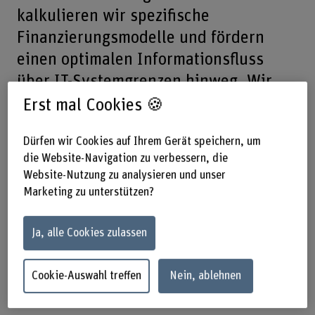
kalkulieren wir spezifische
Finanzierungsmodelle und fördern
einen optimalen Informationsfluss
über IT-Systemgrenzen hinweg. Wir
setzen neue Technologien sinnvoll ein
Erst mal Cookies 🍪
und bieten Bildungs- und
Dürfen wir Cookies auf Ihrem Gerät speichern, um
Informationsangebote für
die Website-Navigation zu verbessern, die
Patient*innen und Zugehörige.
Website-Nutzung zu analysieren und unser
Marketing zu unterstützen?
Möchten Sie über News und Projekte informiert bleiben
oder an der Entwicklung von Care@home-Modellen
Ja, alle Cookies zulassen
mitwirken? Nehmen Sie Kontakt mit uns auf!
Jetzt Kontakt aufnehmen.
Cookie-Auswahl treffen
Nein, ablehnen