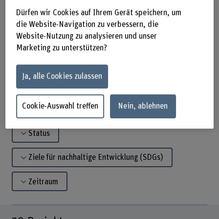
Leistungsfähigkeit.
Dürfen wir Cookies auf Ihrem Gerät speichern, um
die Website-Navigation zu verbessern, die
Website-Nutzung zu analysieren und unser
Sie haben eine Projektidee?
Marketing zu unterstützen?
Jetzt Kontakt aufnehmen
Ja, alle Cookies zulassen
Cookie-Auswahl treffen
Nein, ablehnen
Suchbegriff eingeben
Status
Ziele für nachhaltige Entwicklung (SDGs)
Zeitraum