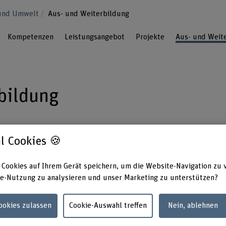
r und Umwelt
Aus- und Weiterbildung​
Kompetenzen
Leistungsangebot
Projekte
Aus- und Weite
bildung​
nd ein wichtiger Teil unserer Arbeit. Wir
l Cookies 🍪
bei ihren Projekten und Abschlussarbeiten.
s Assistent*innen, oft Teil unserer
 Cookies auf Ihrem Gerät speichern, um die Website-Navigation zu 
e-Nutzung zu analysieren und unser Marketing zu unterstützen?
rtschaftspartner haben Sie die Möglichkeit,
rbeiten einzugeben.
Cookies zulassen
Cookie-Auswahl treffen
Nein, ablehnen