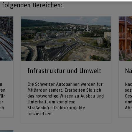
 folgenden Bereichen:
Infrastruktur und Umwelt
Na
en
Die Schweizer Autobahnen werden für
Nac
ren
Milliarden saniert. Erarbeiten Sie sich
soz
für
das notwendige Wissen zu Ausbau und
Ges
er
Unterhalt, um komplexe
und
hn.
Straßeninfrastrukturprojekte
Abh
umzusetzen.