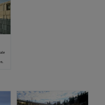
ale
en.