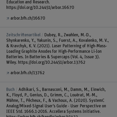
Education and Research.
https://doi.org/10.24451/arbor.16670
arbor.bfh.ch/16670
Zeitschriftenartikel
Dubey, R., Zwahlen, M.-D.,
Shynkarenko, Y., Yakunin, S., Fuerst, A., Kovalenko, M. V.,
& Kravchyk, K. V. (2021). Laser Patterning of High‐Mass‐
Loading Graphite Anodes for High‐​Performance Li‐​Ion
Batteries. In Batteries & Supercaps (Vol. 4, Issue 3).
Wiley. https://doi.org/10.24451/arbor.13762
arbor.bfh.ch/13762
Buch
Adhikari, S., Barnasconi, M., Damm, M., Einwich,
K., Floyd, P., Genius, D., Grimm, C., Louërat, M.-M.,
Mähne, T., Pêcheux, F., & Vachoux, A. (2020). SystemC
Analog/Mixed-Signal User’s Guide - User Perspective on
IEEE Std. 1666.1-2016. Accellera Systems Initiative.