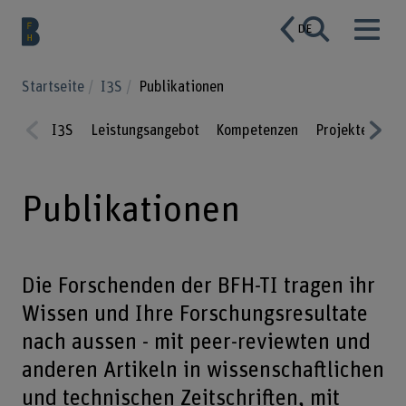
DE
Startseite
I3S
Publikationen
I3S
Leistungsangebot
Kompetenzen
Projekte
Pub
Prev
Nex
ious
t
Publikationen
Die Forschenden der BFH-TI tragen ihr
Wissen und Ihre Forschungsresultate
nach aussen - mit peer-reviewten und
anderen Artikeln in wissenschaftlichen
und technischen Zeitschriften, mit