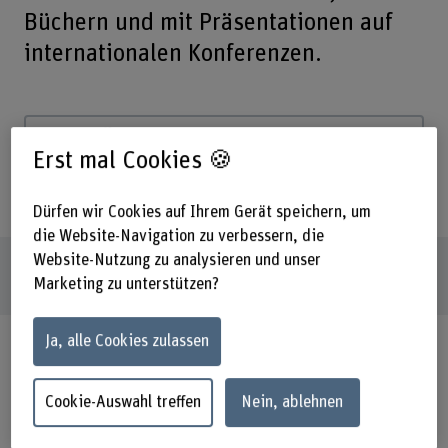
Büchern und mit Präsentationen auf
internationalen Konferenzen.
Suchbegriff eingeben
Erst mal Cookies 🍪
Publikationstyp
Datum
Dürfen wir Cookies auf Ihrem Gerät speichern, um
die Website-Navigation zu verbessern, die
Website-Nutzung zu analysieren und unser
34
Publikationen
Marketing zu unterstützen?
Ja, alle Cookies zulassen
Zeitschriftenartikel
Pires Da Veiga, L., Sharad Bhoir, S.,
Brüllmann, D., Malburet, S., Müller, S., Stalder, M., Brivio,
C., & Ingenito, A. (2024). Investigating the Role of a
Cookie-Auswahl treffen
Nein, ablehnen
P(VDF−TrFE) Ferroelectric Separator in Li‐Metal Pouch
Cells using Electrochemical Impedance Spectroscopy. In
Batteries & Supercaps (Vol. 7, Issue 4). Wiley.