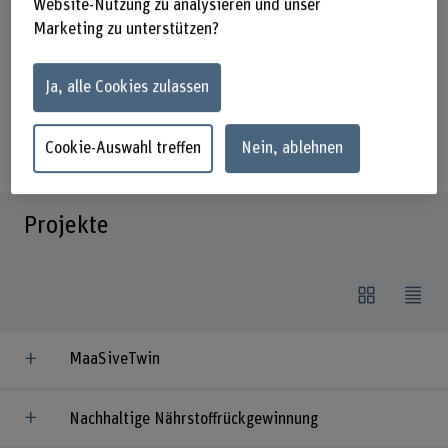
Website-Nutzung zu analysieren und unser
bestehen aus Mitarbeitenden der
Marketing zu unterstützen?
Bereiche Maschinenbau,
Elektrotechnik, Informatik und Physik.
Ja, alle Cookies zulassen
Sie verfügen zum Teil über langjährige
Industrieerfahrung.
Cookie-Auswahl treffen
Nein, ablehnen
Projekte
MaaSiveTwin
Nachhaltige Nährstoffrückgewinnung