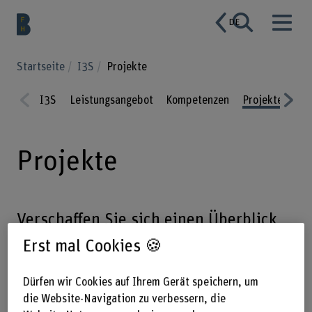
DE
Startseite
I3S
Projekte
I3S
Leistungsangebot
Kompetenzen
Projekte
Pub
Prev
Nex
ious
t
Projekte
Verschaffen Sie sich einen Überblick
über unsere laufenden und
Erst mal Cookies 🍪
abgeschlossenen Forschungs- und
Entwicklungsprojekte. Die
Dürfen wir Cookies auf Ihrem Gerät speichern, um
die Website-Navigation zu verbessern, die
interdisziplinären Forscherteams