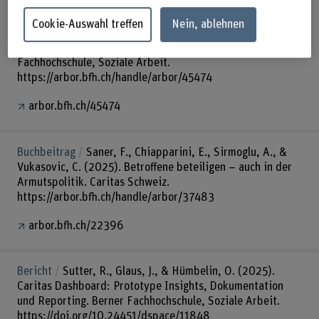
Zeitungs- oder Magazinartikel
Neuenschwander, P., &
Cookie-Auswahl treffen
Nein, ablehnen
Hänggeli, A. S. P. (2025). Vorhang auf für ein innovatives
Projekt der Arbeitsintegration (Issue 2). Berner
Fachhochschule, Soziale Arbeit.
https://arbor.bfh.ch/handle/arbor/45474
arbor.bfh.ch/45474
Buchbeitrag
Saner, F., Chiapparini, E., Sirmoglu, A., &
Vukasovic, C. (2025). Betroffene beteiligen – auch in der
Armutspolitik. Caritas Schweiz.
https://arbor.bfh.ch/handle/arbor/37483
arbor.bfh.ch/22396
Bericht
Sutter, R., Glaus, J., & Hümbelin, O. (2025).
Caritas Dashboard: Prototype Insights, Dokumentation
und Reporting. Berner Fachhochschule, Soziale Arbeit.
https://doi.org/10.24451/dspace/11848