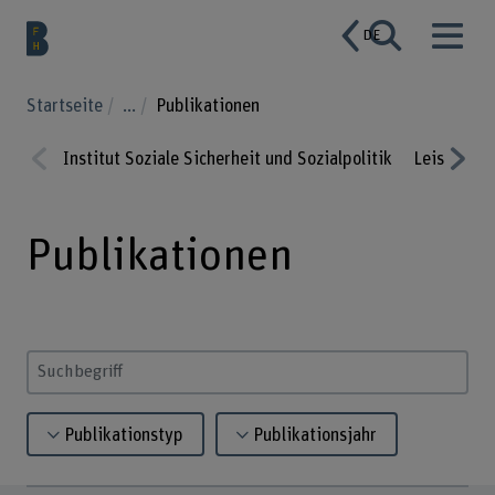
DE
Startseite
...
Publikationen
Institut Soziale Sicherheit und Sozialpolitik
Leistungs
Prev
Nex
ious
t
Publikationen
Suchbegriff eingeben
Publikationstyp
Publikationsjahr