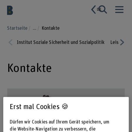
DE
Startseite
...
Kontakte
Institut Soziale Sicherheit und Sozialpolitik
Leistungs
Prev
Nex
ious
t
Kontakte
Erst mal Cookies 🍪
Dürfen wir Cookies auf Ihrem Gerät speichern, um
die Website-Navigation zu verbessern, die