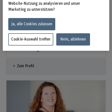
Website-Nutzung zu analysieren und unser
Marketing zu unterstützen?
Prof. Dr. Tobias Fritschi
Ja, alle Cookies zulassen
Institutsleiter
Cookie-Auswahl treffen
Nein, ablehnen
+41 31 848 36 84
E-Mail anzeigen
Zum Profil