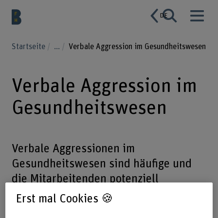
DE
Startseite
...
Verbale Aggression im Gesundheitswesen
Verbale Aggression im
Gesundheitswesen
Verbale Aggressionen im
Gesundheitswesen sind häufige und
die Mitarbeitenden potenziell
belastende Ereignisse. Im Gegensatz
Erst mal Cookies 🍪
zu körperlichen Übergriffen sind