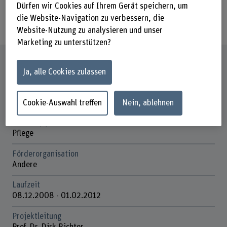
verbale Aggressionen bislang kaum
Dürfen wir Cookies auf Ihrem Gerät speichern, um
die Website-Navigation zu verbessern, die
wissenschaftlich untersucht worden.
Website-Nutzung zu analysieren und unser
Marketing zu unterstützen?
Steckbrief
Ja, alle Cookies zulassen
Beteiligte Departemente
Gesundheit
Cookie-Auswahl treffen
Nein, ablehnen
Institut(e)
Pflege
Förderorganisation
Andere
Laufzeit
08.12.2008 - 01.02.2012
Projektleitung