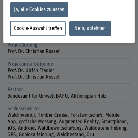
Förderorganisation
Ja, alle Cookies zulassen
Andere
Laufzeit
Cookie-Auswahl treffen
Nein, ablehnen
01.12.2012 - 31.12.2014
Projektleitung
Prof. Dr. Christian Rosset
Projektmitarbeitende
Prof. Dr. Ulrich Fiedler
Prof. Dr. Christian Rosset
Partner
Bundesamt für Umwelt BAFU, Aktionsplan Holz
Schlüsselwörter
Waldinventur, Timber Cruise, Forstwirtschaft, Mobile
App, optische Messung, Augmented Reality, Smartphone,
iOS, Android, Waldbewirtschaftung, Walddatenerhebung,
GPS, Geolokalisierung, Waldbestand, Gru