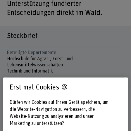
Unterstützung fundierter
Entscheidungen direkt im Wald.
Steckbrief
Beteiligte Departemente
Hochschule für Agrar-, Forst- und
Lebensmittelwissenschaften
Technik und Informatik
Institut(e)
Erst mal Cookies 🍪
Multifunktionale Waldwirtschaft
Institute for Cybersecurity & Engineering (ICE)
Dürfen wir Cookies auf Ihrem Gerät speichern, um
Forschungseinheit(en)
die Website-Navigation zu verbessern, die
IDAS / Business Information Systems Engineering (BISE)
Website-Nutzung zu analysieren und unser
Waldökosystem und Waldmanagement
Marketing zu unterstützen?
ICE / Software Engineering and Development