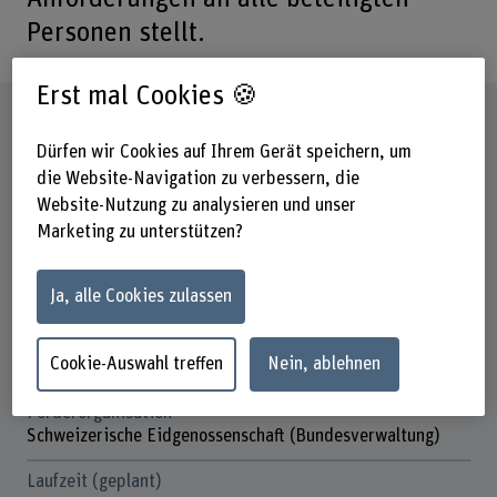
Personen stellt.
Erst mal Cookies 🍪
Steckbrief
Dürfen wir Cookies auf Ihrem Gerät speichern, um
die Website-Navigation zu verbessern, die
Beteiligte Departemente
Website-Nutzung zu analysieren und unser
Hochschule für Agrar-, Forst- und
Lebensmittelwissenschaften
Marketing zu unterstützen?
Institut(e)
Ja, alle Cookies zulassen
Agronomie
Forschungseinheit(en)
Cookie-Auswahl treffen
Nein, ablehnen
Agrarwirtschaft und Agrarsoziologie
Förderorganisation
Schweizerische Eidgenossenschaft (Bundesverwaltung)
Laufzeit (geplant)