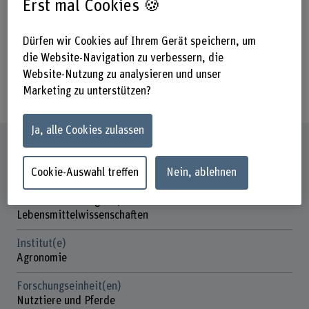
Erst mal Cookies 🍪
ont été faits lors de la construction et
d’analyser les erreurs et les
Dürfen wir Cookies auf Ihrem Gerät speichern, um
manquements techniques qui ont
die Website-Navigation zu verbessern, die
mené à la fermeture de la pisciculture
Website-Nutzung zu analysieren und unser
cantonale.
Marketing zu unterstützen?
Ja, alle Cookies zulassen
Steckbrief
Cookie-Auswahl treffen
Nein, ablehnen
Beteiligte Departemente
Hochschule für Agrar-, Forst- und
Lebensmittelwissenschaften
Institut(e)
Agronomie
Forschungseinheit(en)
Nutztiere und Pferde