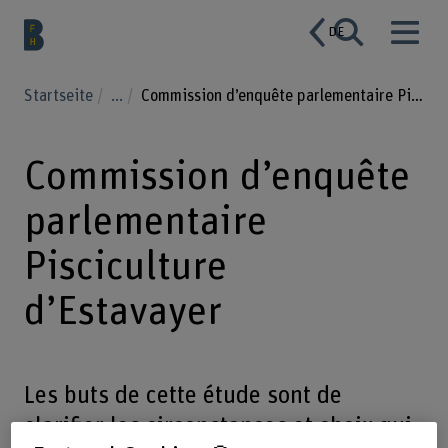
DE
Startseite
...
Commission d’enquête parlementaire Pisciculture d’Estavayer
Commission d’enquête
parlementaire
Pisciculture
d’Estavayer
Les buts de cette étude sont de
clarifier les circonstances et choix qui