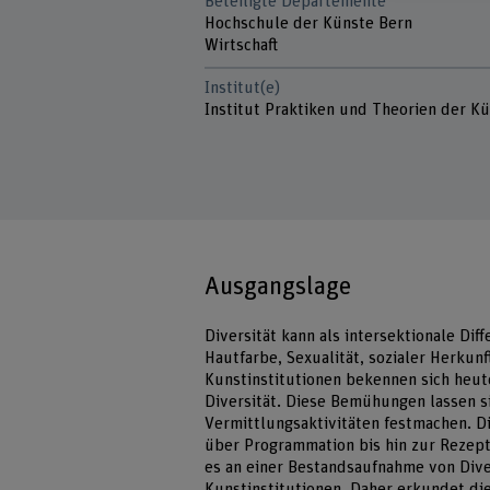
Beteiligte Departemente
Hochschule der Künste Bern
Wirtschaft
Institut(e)
Institut Praktiken und Theorien der K
Ausgangslage
Diversität kann als intersektionale Dif
Hautfarbe, Sexualität, sozialer Herku
Kunstinstitutionen bekennen sich heut
Diversität. Diese Bemühungen lassen si
Vermittlungsaktivitäten festmachen. D
über Programmation bis hin zur Rezept
es an einer Bestandsaufnahme von Diver
Kunstinstitutionen. Daher erkundet die