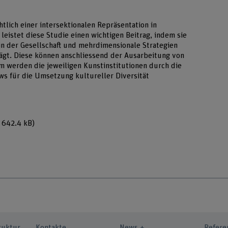
htlich einer intersektionalen Repräsentation in
leistet diese Studie einen wichtigen Beitrag, indem sie
 in der Gesellschaft und mehrdimensionale Strategien
lägt. Diese können anschliessend der Ausarbeitung von
werden die jeweiligen Kunstinstitutionen durch die
ws für die Umsetzung kultureller Diversität
 642.4 kB)
ruktur
Kontakte
News +
Refere