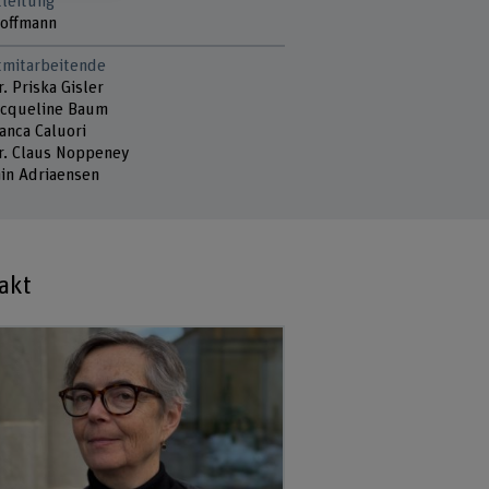
tleitung
offmann
tmitarbeitende
r. Priska Gisler
Jacqueline Baum
lanca Caluori
Dr. Claus Noppeney
in Adriaensen
akt