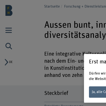
Startseite
Forschung + Dienstleistu
Aussen bunt, in
diversitätsanal
Eine integrative Kulturpoli
nach dem Ein- und Aussch
Erst ma
DE
in Kunstinstitutionen. Mit
Dürfen wir
anhand von zehn Fallbeisp
die Websit
Ja, alle 
Steckbrief