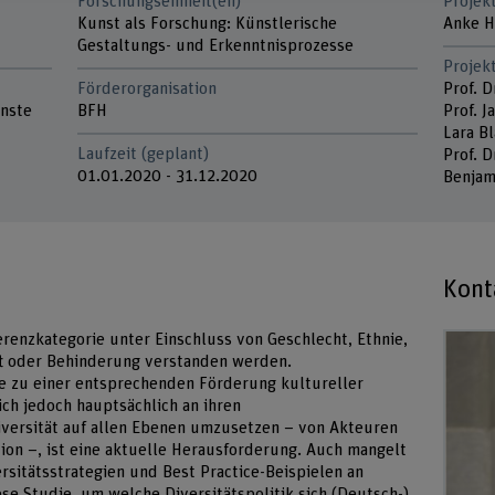
Forschungseinheit(en)
Projek
Kunst als Forschung: Künstlerische
Anke H
Gestaltungs- und Erkenntnisprozesse
Projek
Förderorganisation
Prof. D
ünste
BFH
Prof. 
Lara B
Laufzeit (geplant)
Prof. 
01.01.2020 - 31.12.2020
Benjam
Kont
ferenzkategorie unter Einschluss von Geschlecht, Ethnie,
nft oder Behinderung verstanden werden.
e zu einer entsprechenden Förderung kultureller
ch jedoch hauptsächlich an ihren
iversität auf allen Ebenen umzusetzen – von Akteuren
ion –, ist eine aktuelle Herausforderung. Auch mangelt
sitätsstrategien und Best Practice-Beispielen an
se Studie, um welche Diversitätspolitik sich (Deutsch-)