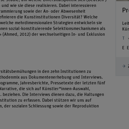
nd wie sie diese realisieren. Dabei interessieren
Pr
grammierung sowie der An- oder Abwesenheit
finieren die Kunstinstitutionen Diversität? Welche
d welche mehrdimensionalen Strategien entwickeln sie
Lei
nnen sozial-konstituierende Selektionsmechanismen als
Kün
k» (Ahmed, 2012) der wechselseitigen In- und Exklusion
E
rsitätsbemühungen in den zehn Institutionen zu
Methodenmix aus Dokumentenerhebung und Interviews.
gramme, Jahresberichte, Pressetexte der letzten fünf
 Narrative, die sich auf Künstler*innen-Auswahl,
. beziehen. Die Interviews dienen dazu, die Haltungen
stitution zu erfassen. Dabei stützen wir uns auf
on, der sozialen Schliessung sowie der Reproduktion