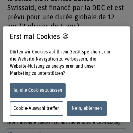
Swissaid, est financé par la DDC et est
prévu pour une durée globale de 12
ans (3 phases de 4 ans).
Erst mal Cookies 🍪
Steckbrief
Dürfen wir Cookies auf Ihrem Gerät speichern, um
die Website-Navigation zu verbessern, die
Website-Nutzung zu analysieren und unser
Beteiligte Departemente
Hochschule für Agrar-, Forst- und
Marketing zu unterstützen?
Lebensmittelwissenschaften
Ja, alle Cookies zulassen
Institut(e)
Cecchini Institute
Agronomie
Cookie-Auswahl treffen
Nein, ablehnen
Forschungseinheit(en)
Internationale Landwirtschaft und ländliche Entwicklung