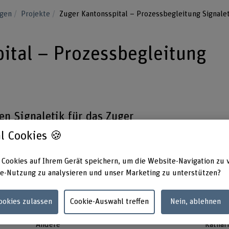
ngen
Projekte
Zuger Kantonsspital – Prozessbegleitung Signalet
ital – Prozessbegleitung
en Signaletik für das Zuger
ksichtigung der Heterogenität der
l Cookies 🍪
unikationsszenarien
 Cookies auf Ihrem Gerät speichern, um die Website-Navigation zu 
e-Nutzung zu analysieren und unser Marketing zu unterstützen?
Cookies zulassen
Cookie-Auswahl treffen
Nein, ablehnen
Förderorganisation
Projek
Andere
Kathari