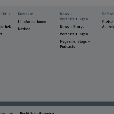
ruktur
Kontakte
News +
Refere
Veranstaltungen
IT-Informationen
Preise
iothek
News + Storys
Auszei
Medien
rt
Veranstaltungen
Magazine, Blogs +
Podcasts
pressum
Rechtliche Hinweise