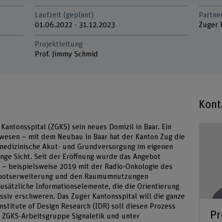
Laufzeit (geplant)
Partne
01.06.2022 - 31.12.2023
Zuger 
Projektleitung
Prof. Jimmy Schmid
Kont
antonsspital (ZGKS) sein neues Domizil in Baar. Ein
wesen – mit dem Neubau in Baar hat der Kanton Zug die
 medizinische Akut- und Grundversorgung im eigenen
ange Sicht. Seit der Eröffnung wurde das Angebot
 – beispielsweise 2019 mit der Radio-Onkologie des
gebotserweiterung und den Raumumnutzungen
usätzliche Informationselemente, die die Orientierung
iv erschweren. Das Zuger Kantonsspital will die ganze
stitute of Design Research (IDR) soll diesen Prozess
Pr
r ZGKS-Arbeitsgruppe Signaletik und unter