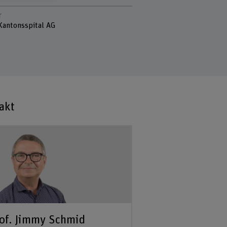
r
Kantonsspital AG
akt
of. Jimmy Schmid