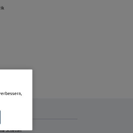
ik
verbessern,
tmitarbeitende
na Scheller