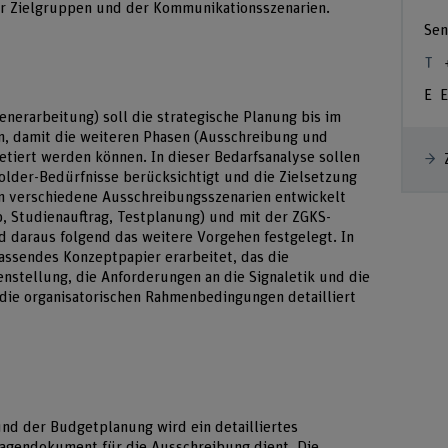
er Zielgruppen und der Kommunikationsszenarien.
Sen
E
enerarbeitung) soll die strategische Planung bis im
, damit die weiteren Phasen (Ausschreibung und
tiert werden können. In dieser Bedarfsanalyse sollen
older-Bedürfnisse berücksichtigt und die Zielsetzung
n verschiedene Ausschreibungsszenarien entwickelt
 Studienauftrag, Testplanung) und mit der ZGKS-
d daraus folgend das weitere Vorgehen festgelegt. In
assendes Konzeptpapier erarbeitet, das die
stellung, die Anforderungen an die Signaletik und die
die organisatorischen Rahmenbedingungen detailliert
nd der Budgetplanung wird ein detailliertes
lagendokument für die Ausschreibung dient. Die