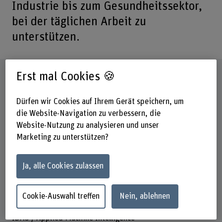
Industrie bis zum Gesundheitssektor,
bei der täglichen Arbeit zu
unterstützen.
Steckbrief
Erst mal Cookies 🍪
Dürfen wir Cookies auf Ihrem Gerät speichern, um
Beteiligte Departemente
die Website-Navigation zu verbessern, die
Technik und Informatik
Website-Nutzung zu analysieren und unser
Institut(e)
Marketing zu unterstützen?
Institute for Microtechnologies and Medical Engineering
IMME
Ja, alle Cookies zulassen
Institute for Data Applications and Security (IDAS)
Forschungseinheit(en)
Cookie-Auswahl treffen
Nein, ablehnen
IMME / Labor für Computerwahrnehmung und virtuelle
Realität
IDAS / Applied Machine Intelligence