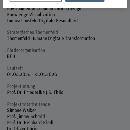
Forschungseinheit(en)
Environmental Communication Design
Knowledge Visualization
Innovationsfeld Digitale Gesundheit
Strategisches Themenfeld
Themenfeld Humane Digitale Transformation
Förderorganisation
BFH
Laufzeit
01.04.2024 - 31.01.2026
Projektleitung
Prof. Dr. Friederike J.S. Thilo
Projektmitarbeitende
Simone Walker
Prof. Jimmy Schmid
Prof. Dr. Reinhard Riedl
Dr. Oliver Christ