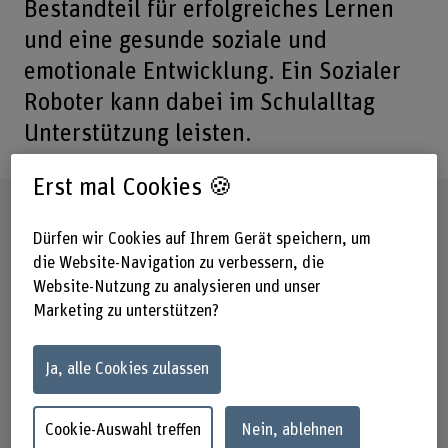
Bestandteil für erfolgreiches Lernen
und eine gesunde soziale und
emotionale Entwicklung. Ein Sozialer
Roboter kann dabei im Schulalltag
Unterstützung leisten.
Erst mal Cookies 🍪
Steckbrief
Dürfen wir Cookies auf Ihrem Gerät speichern, um
die Website-Navigation zu verbessern, die
Beteiligte Departemente
Website-Nutzung zu analysieren und unser
Gesundheit
Marketing zu unterstützen?
Hochschule der Künste Bern
Wirtschaft
Ja, alle Cookies zulassen
Institut(e)
Institute of Design Research
Pflege
Cookie-Auswahl treffen
Nein, ablehnen