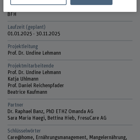
Förderorganisation
BFH
Laufzeit (geplant)
01.01.2025 - 30.11.2025
Projektleitung
Prof. Dr. Undine Lehmann
Projektmitarbeitende
Prof. Dr. Undine Lehmann
Katja Uhlmann
Prof. Daniel Reichenpfader
Beatrice Kaufmann
Partner
Dr. Raphael Banz, PhD ETHZ Omanda AG
Sara Maria Haegi, Bettina Hieb, FresuCare AG
Schlüsselwörter
Care@home, Ernährungsmanagement, Mangelernährung,