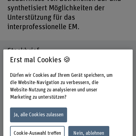
synthetisiert Möglichkeiten der
Unterstützung für das
interprofessionelle EM.
Steckbrief
Erst mal Cookies 🍪
Beteiligte Departemente
Gesundheit
Dürfen wir Cookies auf Ihrem Gerät speichern, um
Hochschule der Künste Bern
die Website-Navigation zu verbessern, die
Technik und Informatik
Website-Nutzung zu analysieren und unser
Marketing zu unterstützen?
Institut(e)
Ernährung und Diätetik
Institute for Patient-centered Digital Health (PCDH)
Ja, alle Cookies zulassen
Strategisches Themenfeld
Themenfeld Caring Society
Cookie-Auswahl treffen
Nein, ablehnen