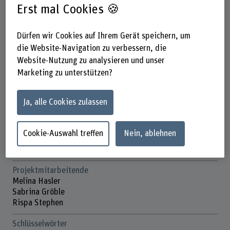
Pflege
Erst mal Cookies 🍪
Institut Soziale und kulturelle Vielfalt
Forschungseinheit(en)
Dürfen wir Cookies auf Ihrem Gerät speichern, um
Innovationsfeld Psychosoziale Gesundheit
die Website-Navigation zu verbessern, die
Website-Nutzung zu analysieren und unser
Förderorganisation
Marketing zu unterstützen?
Andere
Laufzeit (geplant)
Ja, alle Cookies zulassen
01.09.2026 - 31.08.2028
Projektleitung
Cookie-Auswahl treffen
Nein, ablehnen
Sabrina Laimbacher
Prof. Simone Gäumann
Projektmitarbeitende
Melina Hasler
Sabrina Gröble
Rispa Stephen
Schlüsselwörter