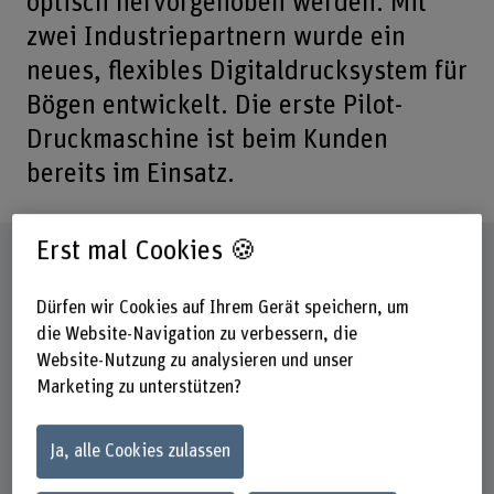
optisch hervorgehoben werden. Mit
zwei Industriepartnern wurde ein
neues, flexibles Digitaldrucksystem für
Bögen entwickelt. Die erste Pilot-
Druckmaschine ist beim Kunden
bereits im Einsatz.
Erst mal Cookies 🍪
Steckbrief
Dürfen wir Cookies auf Ihrem Gerät speichern, um
Institut(e)
die Website-Navigation zu verbessern, die
Institut für Intelligente industrielle Systeme (I3S)
Website-Nutzung zu analysieren und unser
Marketing zu unterstützen?
Laufzeit (geplant)
05.05.2012 - 26.08.2015
Ja, alle Cookies zulassen
Projektleitung
Karl-Heinz Selbmann