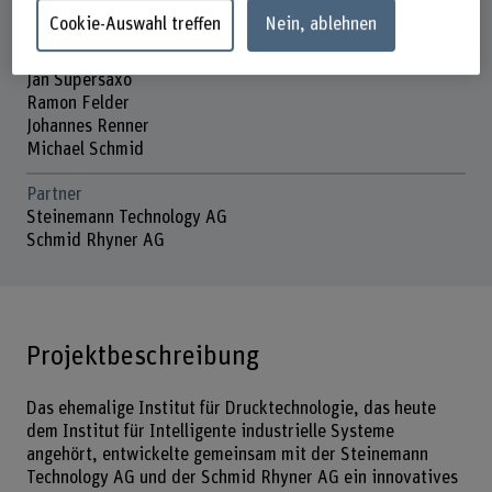
Cookie-Auswahl treffen
Nein, ablehnen
Projektmitarbeitende
Brian von Gunten
Jan Supersaxo
Ramon Felder
Johannes Renner
Michael Schmid
Partner
Steinemann Technology AG
Schmid Rhyner AG
Projektbeschreibung
Das ehemalige Institut für Drucktechnologie, das heute
dem Institut für Intelligente industrielle Systeme
angehört, entwickelte gemeinsam mit der Steinemann
Technology AG und der Schmid Rhyner AG ein innovatives