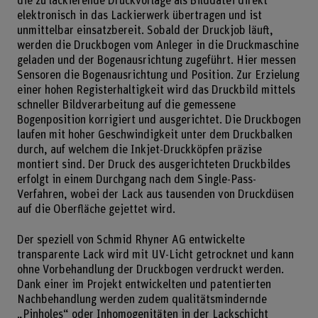
die zu lackierende Druckvorlage als Bilddatei direkt
elektronisch in das Lackierwerk übertragen und ist
unmittelbar einsatzbereit. Sobald der Druckjob läuft,
werden die Druckbogen vom Anleger in die Druckmaschine
geladen und der Bogenausrichtung zugeführt. Hier messen
Sensoren die Bogenausrichtung und Position. Zur Erzielung
einer hohen Registerhaltigkeit wird das Druckbild mittels
schneller Bildverarbeitung auf die gemessene
Bogenposition korrigiert und ausgerichtet. Die Druckbogen
laufen mit hoher Geschwindigkeit unter dem Druckbalken
durch, auf welchem die Inkjet-Druckköpfen präzise
montiert sind. Der Druck des ausgerichteten Druckbildes
erfolgt in einem Durchgang nach dem Single-Pass-
Verfahren, wobei der Lack aus tausenden von Druckdüsen
auf die Oberfläche gejettet wird.
Der speziell von Schmid Rhyner AG entwickelte
transparente Lack wird mit UV-Licht getrocknet und kann
ohne Vorbehandlung der Druckbogen verdruckt werden.
Dank einer im Projekt entwickelten und patentierten
Nachbehandlung werden zudem qualitätsmindernde
„Pinholes“ oder Inhomogenitäten in der Lackschicht