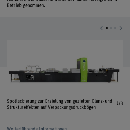
Betrieb genommen.
Bild v
Spotlackierung zur Erzielung von gezielten Glanz- und
1/3
Struktureffekten auf Verpackungsdruckbögen
Weiterführende Informationen