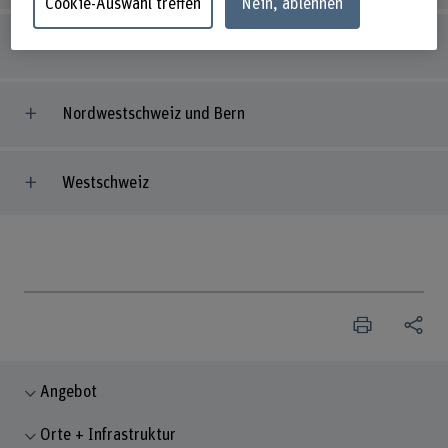
Cookie-Auswahl treffen
Nein, ablehnen
Zentralschweiz und Tessin
Nordwestschweiz und Bern
Westschweiz
Angebot
Orte + Infrastruktur