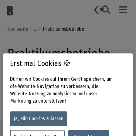
DE
Startseite
...
Praktikumsbetriebe
Praktikumsbetriebe
Erst mal Cookies 🍪
Untenstehend finden Sie eine Übersicht über alle
Dürfen wir Cookies auf Ihrem Gerät speichern, um
Praktikumsbetriebe – gegliedert nach Regionen und
die Website-Navigation zu verbessern, die
Kantonen – und jeweils einem kurzen Porträt. Für eine
Website-Nutzung zu analysieren und unser
gezielte Suche nach deren Ausrichtung und für eine
Marketing zu unterstützen?
aktuelle Information über die Verfügbarkeit eines Platzes,
konsultieren Sie vorgängig die Excel-Liste.
Ja, alle Cookies zulassen
Ostschweiz