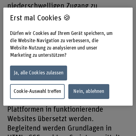
niederschwelligen Zugang zu
webbasierten Technologien. Es wird
Erst mal Cookies 🍪
ein konzeptionelles Verständnis für
Nutzung, Struktur, Navigation und
Dürfen wir Cookies auf Ihrem Gerät speichern, um
die Website-Navigation zu verbessern, die
User-Freundlichkeit von Websiten
Website-Nutzung zu analysieren und unser
erarbeitet und aufbauend darauf
Marketing zu unterstützen?
eigene Ideen entwickelt. Diese werden
praktisch umgesetzt: Mit Figma
Ja, alle Cookies zulassen
entstehen Prototypen für verschiedene
Endgeräte, die anschliessend mithilfe
Cookie-Auswahl treffen
Nein, ablehnen
von CMS und template basierten
Plattformen in funktionierende
Websites übersetzt werden.
Begleitend werden Grundlagen in