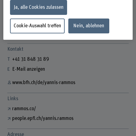
Ja, alle Cookies zulassen
Cookie-Auswahl treffen
Nein, ablehnen
Dr. Yannis Rammos
Associated Researcher
Kontakt
+41 31 848 31 89
E-Mail anzeigen
www.bfh.ch/de/yannis-rammos
Links
rammos.co/
people.epfl.ch/yannis.rammos
Adresse