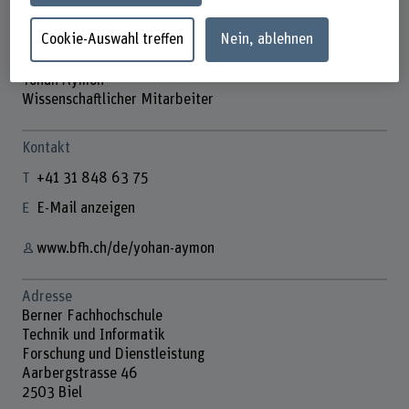
Cookie-Auswahl treffen
Nein, ablehnen
Yohan Aymon
Wissenschaftlicher Mitarbeiter
Kontakt
+41 31 848 63 75
E-Mail anzeigen
www.bfh.ch/de/yohan-aymon
Adresse
Berner Fachhochschule
Technik und Informatik
Forschung und Dienstleistung
Aarbergstrasse 46
2503 Biel