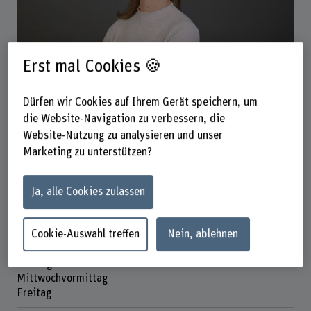
Natalie Sara Bez
Erst mal Cookies 🍪
Wissenschaftliche Assistentin
Dürfen wir Cookies auf Ihrem Gerät speichern, um
die Website-Navigation zu verbessern, die
Website-Nutzung zu analysieren und unser
Kontakt
Marketing zu unterstützen?
+41 31 848 45 31
E-Mail anzeigen
Ja, alle Cookies zulassen
www.bfh.ch/de/natalie-sara-bez
Cookie-Auswahl treffen
Nein, ablehnen
Präsenzzeit
Montag
Mittwochvormittag
Freitag