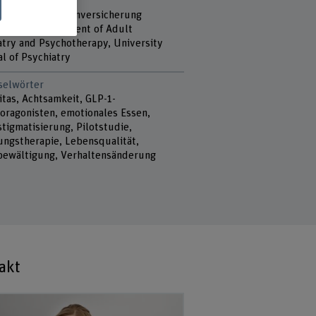
r
ng Sanitas Krankenversicherung
Mötteli, Department of Adult
atry and Psychotherapy, University
l of Psychiatry
selwörter
itas, Achtsamkeit, GLP-1-
oragonisten, emotionales Essen,
tigmatisierung, Pilotstudie,
ungstherapie, Lebensqualität,
bewältigung, Verhaltensänderung
akt