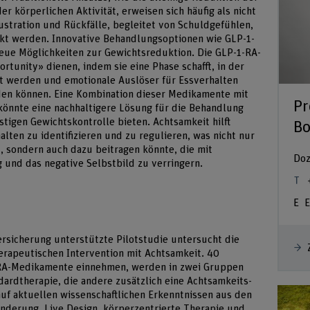
r körperlichen Aktivität, erweisen sich häufig als nicht
rustration und Rückfälle, begleitet von Schuldgefühlen,
rkt werden. Innovative Behandlungsoptionen wie GLP-1-
eue Möglichkeiten zur Gewichtsreduktion. Die GLP-1-RA-
tunity» dienen, indem sie eine Phase schafft, in der
t werden und emotionale Auslöser für Essverhalten
den können. Eine Kombination dieser Medikamente mit
Pr
könnte eine nachhaltigere Lösung für die Behandlung
tigen Gewichtskontrolle bieten. Achtsamkeit hilft
Bo
alten zu identifizieren und zu regulieren, was nicht nur
 sondern auch dazu beitragen könnte, die mit
Doz
 und das negative Selbstbild zu verringern.
E
ersicherung unterstützte Pilotstudie untersucht die
erapeutischen Intervention mit Achtsamkeit. 40
-RA-Medikamente einnehmen, werden in zwei Gruppen
ndardtherapie, die andere zusätzlich eine Achtsamkeits-
 auf aktuellen wissenschaftlichen Erkenntnissen aus den
nderung, Live Design, körperzentrierte Therapie und