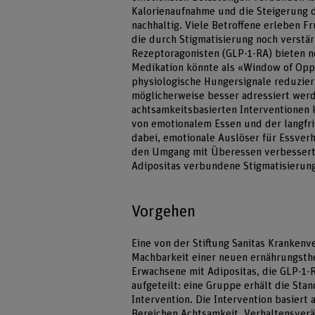
Kalorienaufnahme und die Steigerung de
nachhaltig. Viele Betroffene erleben F
die durch Stigmatisierung noch verstä
Rezeptoragonisten (GLP-1-RA) bieten n
Medikation könnte als «Window of Oppor
physiologische Hungersignale reduzier
möglicherweise besser adressiert wer
achtsamkeitsbasierten Interventionen 
von emotionalem Essen und der langfris
dabei, emotionale Auslöser für Essverh
den Umgang mit Überessen verbessert,
Adipositas verbundene Stigmatisierung
Vorgehen
Eine von der Stiftung Sanitas Krankenv
Machbarkeit einer neuen ernährungsth
Erwachsene mit Adipositas, die GLP-1
aufgeteilt: eine Gruppe erhält die Sta
Intervention. Die Intervention basiert
Bereichen Achtsamkeit, Verhaltensverä