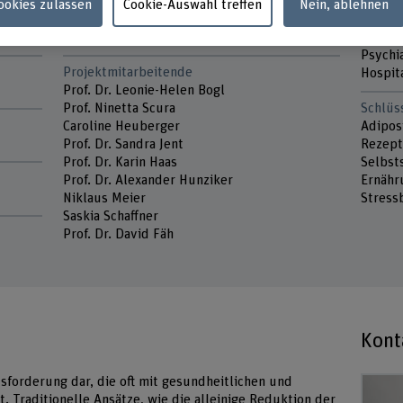
Projektleitung
Partne
Cookies zulassen
Cookie-Auswahl treffen
Nein, ablehnen
Prof. Dr. Leonie-Helen Bogl
Stiftu
Natalie Sara Bez
Sonja 
Psychi
Projektmitarbeitende
Hospita
Prof. Dr. Leonie-Helen Bogl
Prof. Ninetta Scura
Schlüs
Caroline Heuberger
Adipos
Prof. Dr. Sandra Jent
Rezept
Prof. Dr. Karin Haas
Selbsts
Prof. Dr. Alexander Hunziker
Ernähr
Niklaus Meier
Stress
Saskia Schaffner
Prof. Dr. David Fäh
Kont
usforderung dar, die oft mit gesundheitlichen und
 Traditionelle Ansätze, wie die alleinige Reduktion der