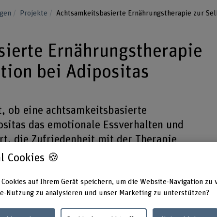
ngen
Projekte
Achtsamkeitsbasierte Ernährungs­therapie zur Sel
ierte Ernährungs­therapie
tion bei Adipositas
t, ob eine achtsamkeitsbasierte
sitas das emotionale Essverhalten und
t, die Zufriedenheit mit der Therapie
gmatisierung reduziert.
l Cookies 🍪
 Cookies auf Ihrem Gerät speichern, um die Website-Navigation zu 
e-Nutzung zu analysieren und unser Marketing zu unterstützen?