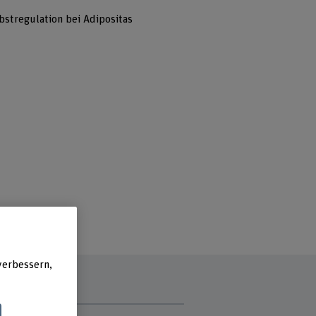
bstregulation bei Adipositas
verbessern,