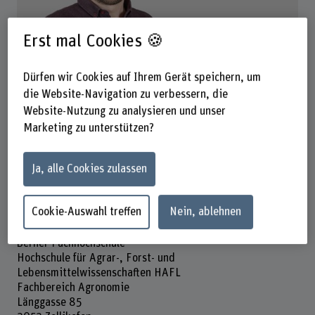
Erst mal Cookies 🍪
Simon Tanner
Leiter Wyss Academy Bodenprojekt
Dürfen wir Cookies auf Ihrem Gerät speichern, um
die Website-Navigation zu verbessern, die
Website-Nutzung zu analysieren und unser
Kontakt
Marketing zu unterstützen?
+41 31 848 51 70
E-Mail anzeigen
Ja, alle Cookies zulassen
www.bfh.ch/de/simon-tanner
Cookie-Auswahl treffen
Nein, ablehnen
Adresse
Berner Fachhochschule
Hochschule für Agrar-, Forst- und
Lebensmittelwissenschaften HAFL
Fachbereich Agronomie
Länggasse 85