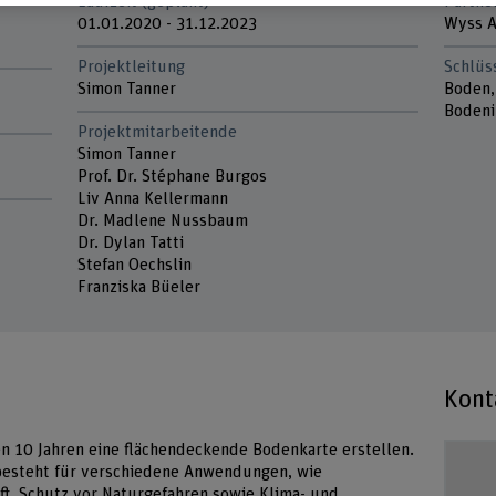
Laufzeit (geplant)
Partne
01.01.2020 - 31.12.2023
Wyss A
Projektleitung
Schlüs
Simon Tanner
Boden,
Bodeni
Projektmitarbeitende
Simon Tanner
Prof. Dr. Stéphane Burgos
Liv Anna Kellermann
Dr. Madlene Nussbaum
Dr. Dylan Tatti
Stefan Oechslin
Franziska Büeler
Kont
n 10 Jahren eine flächendeckende Bodenkarte erstellen.
besteht für verschiedene Anwendungen, wie
t, Schutz vor Naturgefahren sowie Klima- und