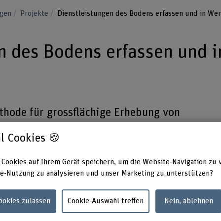
ngen
Projekte
Dienstleistungen des Bodens erfassen und in Wer
n des Bodens erfassen und i
Methode für grossflächige Erhebung von
tauglich entwickelt werden. Dies
l Cookies 🍪
ng neuer Methoden, Erstellung
te und Ausbildung von Fachkräften.
 Cookies auf Ihrem Gerät speichern, um die Website-Navigation zu 
e-Nutzung zu analysieren und unser Marketing zu unterstützen?
Cookies zulassen
Cookie-Auswahl treffen
Nein, ablehnen