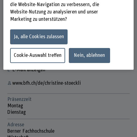
die Website-Navigation zu verbessern, die
Website-Nutzung zu analysieren und unser
Marketing zu unterstützen?
Dr. Christine Stöckli
Dozentin
Ja, alle Cookies zulassen
Kontakt
Cookie-Auswahl treffen
Nein, ablehnen
+41 31 848 41 18
E-Mail anzeigen
www.bfh.ch/de/christine-stoeckli
Präsenzzeit
Montag
Dienstag
Adresse
Berner Fachhochschule